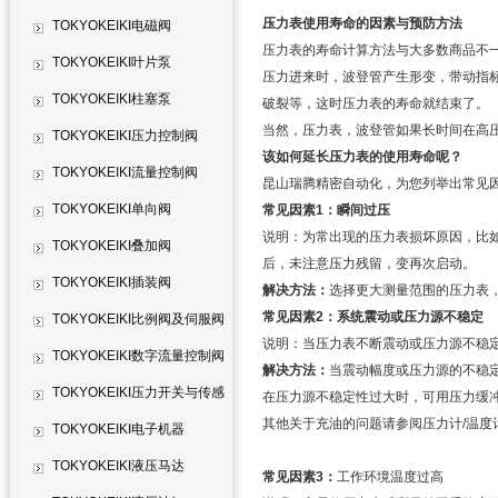
压力表使用寿命的因素与预防方法
TOKYOKEIKI电磁阀
压力表的寿命计算方法与大多数商品不
TOKYOKEIKI叶片泵
压力进来时，波登管产生形变，带动指
TOKYOKEIKI柱塞泵
破裂等，这时压力表的寿命就结束了。
当然，压力表，波登管如果长时间在高
TOKYOKEIKI压力控制阀
该如何延长压力表的使用寿命呢？
TOKYOKEIKI流量控制阀
昆山瑞腾精密自动化，为您列举出常见
TOKYOKEIKI单向阀
常见因素1：瞬间过压
说明：为常出现的压力表损坏原因，比如
TOKYOKEIKI叠加阀
后，未注意压力残留，变再次启动。
TOKYOKEIKI插装阀
解决方法：
选择更大测量范围的压力表
常见因素2：系统震动或压力源不稳定
TOKYOKEIKI比例阀及伺服阀
说明：当压力表不断震动或压力源不稳定
TOKYOKEIKI数字流量控制阀
解决方法：
当震动幅度或压力源的不稳
TOKYOKEIKI压力开关与传感
在压力源不稳定性过大时，可用压力缓
其他关于充油的问题请参阅压力计/温度
器
TOKYOKEIKI电子机器
TOKYOKEIKI液压马达
常见因素3：
工作环境温度过高