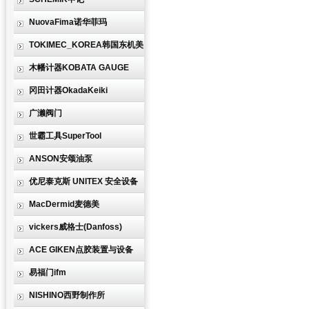
NuovaFima诺华菲玛
TOKIMEC_KOREA韩国东机美
木幡计器KOBATA GAUGE
冈田计器OkadaKeiki
广濑阀门
世霸工具SuperTool
ANSON安颂油泵
优尼泰克斯 UNITEX 安全设备
MacDermid麦德美
vickers威格士(Danfoss)
ACE GIKEN点胶装置与设备
易福门ifm
NISHINO西野制作所