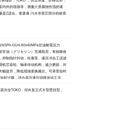
力表报价，TOKO*，供货快速，价格优勢，
室内外的现场等，测量介质腐蚀性强的液
量是Z适合。更废液·污水等受圧部分的材质
。
SPA-G1/4-60x40MPa甘油耐震压力
部甘油（グリセリン）充液阻尼，有效吸收
，抑制指针抖动，柱塞泵、液压冲击工况读
滑机芯齿轮、轴承传动机构，减少磨损，对
大幅提升，降低现场更换频次。可承受短时
FS 短时过载，适合高压液压回路波动工况。
a东洋计器兴业TOKO，径向直立式Ｂ型壁挂型，