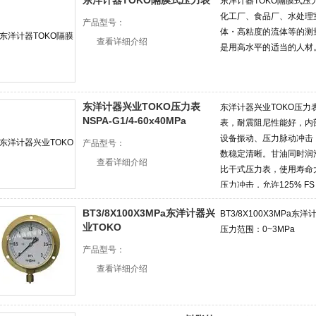
东洋计器TOKO隔膜式压力表
东洋计器TOKO隔膜式压
化工厂、食品厂、水处理
产品型号：
体・高粘度的流体等的测
查看详细介绍
是用高水平的适当的人材
东洋计器兴业TOKO压力表
东洋计器兴业TOKO压力表N
NSPA-G1/4-60x40MPa
表，耐震阻尼性能好，内
设备振动、压力脉动冲击
产品型号：
数稳定清晰。甘油同时润
查看详细介绍
比干式压力表，使用寿命
压力冲击，允许125% 
BT3/8X100X3MPa东洋计器兴
BT3/8X100X3MP
业TOKO
压力范围：0~3MPa
产品型号：
查看详细介绍