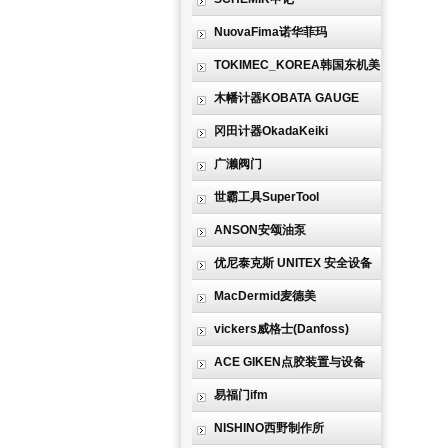
NuovaFima诺华菲玛
TOKIMEC_KOREA韩国东机美
木幡计器KOBATA GAUGE
冈田计器OkadaKeiki
广濑阀门
世霸工具SuperTool
ANSON安颂油泵
优尼泰克斯 UNITEX 安全设备
MacDermid麦德美
vickers威格士(Danfoss)
ACE GIKEN点胶装置与设备
易福门ifm
NISHINO西野制作所