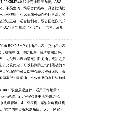
1/4-60X5MPa树脂外壳通用压力表。ABS
化、不易生锈，简易密闭结构，具备防滴防
环境可使用；相比金属外壳性价比更高。径
成型法兰边，适合控制柜、设备面板嵌入式
G1/4 直管螺纹（PF1/4），气动、液压
R1/8-50X0.5MPa甘油压力表，充油压力表
力表，机械振动、预防脈沖、减震效果出色。
表，此类压力表内部充注阻尼油，充油之后
指针比较稳定，可以起到防止指针震动的作
较大的场景中可以保护仪表和准确读数。根
不同类型的阻尼油，比较常见的有甘油和硅
WB100°C双金属温度计，适用工作场景：
暖双供系统。2：写字楼集中供热锅炉房。
间冷水机组管路。4：空压机、柴油发电机组机
床、激光切割设备水冷系统。 6：厂区软化