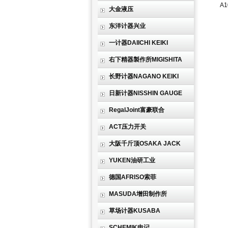
大金液压
东洋计器兴业
一计器DAIICHI KEIKI
右下精器製作所MIGISHITA
长野计器NAGANO KEIKI
日新计器NISSHIN GAUGE
RegalJoint富豪联合
ACT压力开关
大阪千斤顶OSAKA JACK
YUKEN油研工业
德国AFRISO索菲
MASUDA增田制作所
草场计器KUSABA
SCHEMIK申记