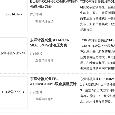
BL-BT-G1/4-60X5MPa树脂外
TOKO东洋计器BL-BT-G
壳通用压力表
树脂简易防滴外壳，轻量
尘能力，室内、轻度潮湿
产品型号：
向带法兰（壁挂式）一体
查看详细介绍
安装，安装平整美观；配套 
标准接口。
东洋计器兴业SPD-R1/8-
TOKO东洋计器兴业SPD-
50X0.5MPa甘油压力表
TOKO东洋计器兴业压
充油压力表也称耐震压力
产品型号：
压力表内阻力增大，所以
查看详细介绍
用，在噪音大和压力波动
据环境温度的不同可选用
油。
东洋计器兴业TB-
东洋计器兴业TB-A100
A100WB100°C双金属温度计
1：大型商场中央空调冷
3：注塑 / 挤出成型车
产品型号：
房冷却系统。5：数控机
查看详细介绍
水、纯水设备加热管路。