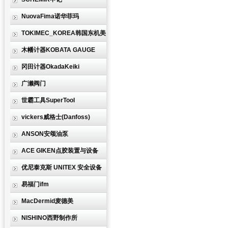
NuovaFima诺华菲玛
TOKIMEC_KOREA韩国东机美
木幡计器KOBATA GAUGE
冈田计器OkadaKeiki
广濑阀门
世霸工具SuperTool
vickers威格士(Danfoss)
ANSON安颂油泵
ACE GIKEN点胶装置与设备
优尼泰克斯 UNITEX 安全设备
易福门ifm
MacDermid麦德美
NISHINO西野制作所