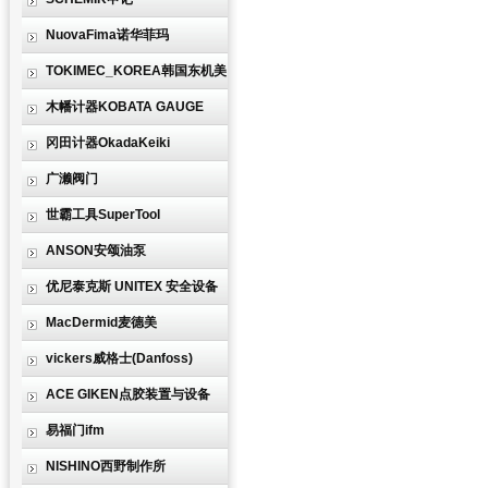
NuovaFima诺华菲玛
TOKIMEC_KOREA韩国东机美
木幡计器KOBATA GAUGE
冈田计器OkadaKeiki
广濑阀门
世霸工具SuperTool
ANSON安颂油泵
优尼泰克斯 UNITEX 安全设备
MacDermid麦德美
vickers威格士(Danfoss)
ACE GIKEN点胶装置与设备
易福门ifm
NISHINO西野制作所