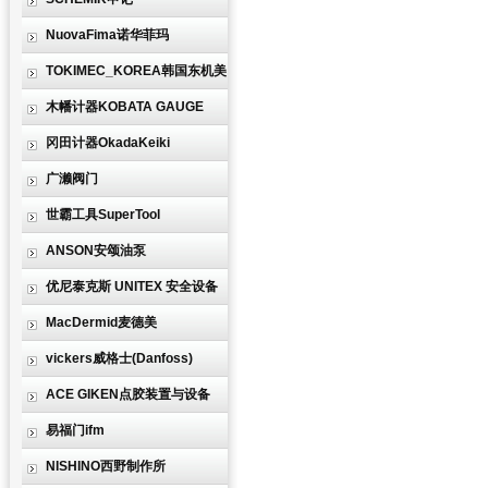
NuovaFima诺华菲玛
TOKIMEC_KOREA韩国东机美
木幡计器KOBATA GAUGE
冈田计器OkadaKeiki
广濑阀门
世霸工具SuperTool
ANSON安颂油泵
优尼泰克斯 UNITEX 安全设备
MacDermid麦德美
vickers威格士(Danfoss)
ACE GIKEN点胶装置与设备
易福门ifm
NISHINO西野制作所