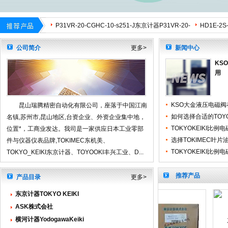
SQP4-50-18泵胆
COM-7-33C-130-T-PH1-30-S4东京计器电磁阀
磁阀DG5V
F11-SQP
COM-7-33c-130-T-PH1-30-S4
P31VR-20-CGHC-10-s251-J东京计器P31VR-20-
SQP1-8-1
HD1E-2S
CGHC-10-S251-J柱塞泵
E-SJB-38X48-20m八兴HAKKO氟橡胶软管E-SJB-
BCA-025
DG4V32B
公司简介
更多>
新闻中心
38X48-20M
NH3-UM2-0.3_UM2ASK高压尼龙软管油管NH3-
DG4V‑3‑2
JGBC-g0
KS
UM2-0.3-UM2
C-Kit-F11-SQP4-50-18东京计器泵芯C-KIT-F11-
DG5V-7-
用
SQP4-50-18泵胆
COM-7-33C-130-T-PH1-30-S4东京计器电磁阀
磁阀DG5V
F11-SQP
COM-7-33c-130-T-PH1-30-S4
P31VR-20-CGHC-10-s251-J东京计器P31VR-20-
SQP1-8-1
HD1E-2S
KSO大金液压电磁
昆山瑞腾精密自动化有限公司，座落于中国江南
CGHC-10-S251-J柱塞泵
BCA-025
用
如何选择合适的TOY
名镇,苏州市,昆山地区,台资企业、外资企业集中地，
TOKYOKEIKI比
位置*，工商业发达。我司是一家供应日本工业零部
选择TOKIMEC叶
件与仪器仪表品牌,TOKIMEC东机美、
TOKYOKEIKI比
TOKYO_KEIKI东京计器、TOYOOKI丰兴工业、D...
推荐产品
产品目录
更多>
东京计器TOKYO KEIKI
ASK株式会社
横河计器YodogawaKeiki