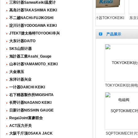
三和计器SanwaKeiki温度计
高岛计器TAKASHIMA KEIKI
大金DAIKIN减压阀
不二越NACHI-FUJIKOSHI
东京计器泵芯C-KIT-
东京计器TOKYOKEIKI
东京计器
JGBC-G03-1-10
F11-SQP4-50-18泵胆
电磁阀
7-33c-1
淀川计器YODOGAWA KEIKI
DG5V76CTP7H86JA
JTEKT捷太格特TOYOOKI丰兴
产品展示
大东计器DAITO
SKS山阳计器
旭計器工業Asahi_Gauge
山本计器YAMAMOTO_KEIKI
大金液压
东洋计器兴业
TOKYOKEIKI比例
一计器DAIICHI KEIKI
阀
右下精器製作所MIGISHITA
长野计器NAGANO KEIKI
日新计器NISSHIN GAUGE
RegalJoint富豪联合
ACT压力开关
大阪千斤顶OSAKA JACK
SQPTOKIMEC叶