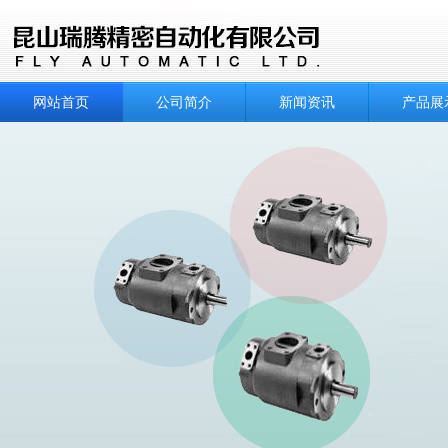
网站首页
公司简介
新闻资讯
产品展
E-SJB-38X48-20m八兴HAKKO氟橡胶软管E-SJB-
DG4V32B
38X48-20M
NH3-UM2-0.3_UM2ASK高压尼龙软管油管NH3-
DG4V‑3‑2
JGBC-g0
UM2-0.3-UM2
C-Kit-F11-SQP4-50-18东京计器泵芯C-KIT-F11-
DG5V-7-