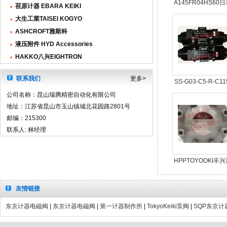
A145FR04HS60
荏原计器 EBARA KEIKI
油研YUKEN柱塞
大生工業TAISEI KOGYO
A145-F-R-04-H-S-
ASHCROFT雅斯科
液压附件 HYD Accessories
HAKKO八兴EIGHTRON
联系我们
更多>
SS-G03-C5-R-C11
J22不二越NACHI
公司名称：昆山瑞腾精密自动化有限公司
SS-G03-C6-R-C11
地址：江苏省昆山市玉山镇城北花园路2801号
邮编：215300
J22电磁阀
联系人: 林经理
HPPTOYOOKI丰
压油泵
友情链接
东京计器电磁阀
|
东京计器电磁阀
|
第一计器制作所
|
TokyoKeiki泵阀
|
SQP东京计