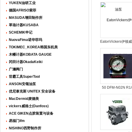
泵
YUKEN油研工业
德国AFRISO索菲
MASUDA增田制作所
草场计器KUSABA
SCHEMIK申记
NuovaFima诺华菲玛
EatonVickers伊顿
TOKIMEC_KOREA韩国东机美
士电磁阀
木幡计器KOBATA GAUGE
冈田计器OkadaKeiki
广濑阀门
世霸工具SuperTool
ANSON安颂油泵
50 DFM-N02N R1/
优尼泰克斯 UNITEX 安全设备
1MP日新压力表
MacDermid麦德美
NISSHIN GAUGE
vickers威格士(Danfoss)
ACE GIKEN点胶装置与设备
易福门ifm
NISHINO西野制作所