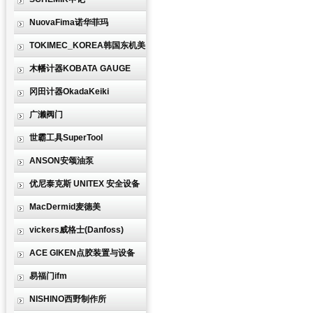
NuovaFima诺华菲玛
TOKIMEC_KOREA韩国东机美
木幡计器KOBATA GAUGE
冈田计器OkadaKeiki
广濑阀门
世霸工具SuperTool
ANSON安颂油泵
优尼泰克斯 UNITEX 安全设备
MacDermid麦德美
vickers威格士(Danfoss)
ACE GIKEN点胶装置与设备
易福门ifm
NISHINO西野制作所