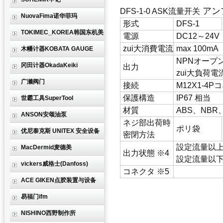
アン
DFS-1-0
ASK流量开关
NuovaFima诺华菲玛
形式
DFS-1
TOKIMEC_KOREA韩国东机美
電源
DC12～24
zui大消費電流
max 100mA
木幡计器KOBATA GAUGE
NPNオープ
冈田计器OkadaKeiki
出力
zui大負荷電流
广濑阀门
接続
M12X1-4
保護構造
IP67 相当
世霸工具SuperTool
材質
ABS、NB
ANSON安颂油泵
ネジ部出荷時
ポリ袋
优尼泰克斯 UNITEX 安全设备
密閉方法
設定流量以上
MacDermid麦德美
出力状態 ※4
設定流量以下
vickers威格士(Danfoss)
コネクタ ※5
ACE GIKEN点胶装置与设备
易福门ifm
NISHINO西野制作所