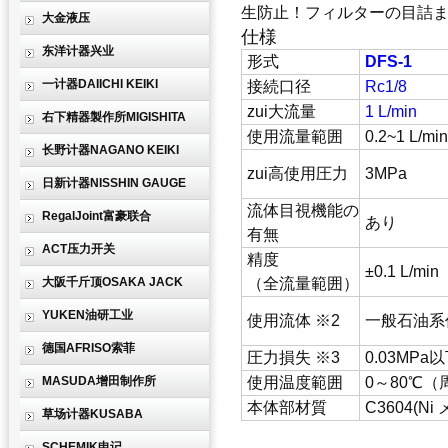
生防止！
フィルターの目詰
大金液压
仕様
东洋计器兴业
形式
DFS-1
一计器DAIICHI KEIKI
接続口径
Rc1/8
zui大流量
1 L/min
右下精器製作所MIGISHITA
使用流量範囲
0.2~1 L/min
长野计器NAGANO KEIKI
zui高使用圧力
3MPa
日新计器NISSHIN GAUGE
流体目視機能の
RegalJoint富豪联合
あり
有無
ACT压力开关
精度
±0.1 L/min
大阪千斤顶OSAKA JACK
（全流量範囲）
YUKEN油研工业
使用流体 ※2
一般石油系
德国AFRISO索菲
圧力損失 ※3
0.03MPa
MASUDA增田制作所
使用温度範囲
0～80℃（
本体部材質
C3604(Ni
草场计器KUSABA
SCHEMIK申记