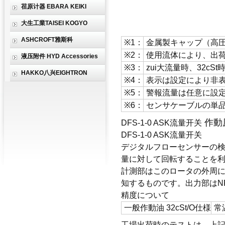
荏原计器 EBARA KEIKI
大生工業TAISEI KOGYO
ASHCROFT雅斯科
※1：
金属製キャップ（高
※2：
使用流体により、出
液压附件 HYD Accessories
※3：
zui大流量時、32cS
HAKKO八兴EIGHTRON
※4：
表示は設定により非
※5：
警報流量は任意に設
※6：
センサケーブルの単
作動
DFS-1-0
ASK流量开关
DFS-1-0
ASK流量开关
デジタルフローセンサーの
量に対して回転することを
計測部はこのロータの外周に
知するものです。出力部はN
精度について
一般作動油 32cSt/O仕様
常温
工場出荷時のテストは、上