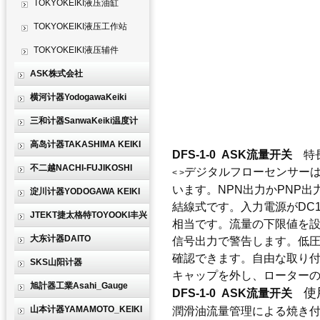
TOKYOKEIKI液压油缸
TOKYOKEIKI液压工作站
TOKYOKEIKI液压辅件
ASK株式会社
横河计器YodogawaKeiki
三和计器SanwaKeiki温度计
高岛计器TAKASHIMA KEIKI
DFS-1-0 ASK流量开关
特
不二越NACHI-FUJIKOSHI
デジタルフローセンサーは
< >
います。
NPN出力かPNP
淀川计器YODOGAWA KEIKI
結線式です。
入力電源がDC1
JTEKT捷太格特TOYOOKI丰兴
相当です。
流量の下限値を設
大东计器DAITO
信号出力で警告します。
低
確認できます。
自由な取り付
SKS山阳计器
キャップを外し、ローター
旭計器工業Asahi_Gauge
使
DFS-1-0 ASK流量开关
山本计器YAMAMOTO_KEIKI
潤滑油流量管理による焼き