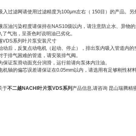
、吸入过滤网请使用过滤精度为100μm左右（ 150目）的产品。
、液压油污染程度请保持在NAS10级以内，请注意防止水、异物
入了气泡，呈茶色时说明油已劣化。
越VDS系列叶片泵安装尺寸
、始动后，反复点动电机（起动、停止），排出泵内吸入管道内的
、对于排气困难的管道，请安装排气阀。
、为保证泵滑动面充分润滑，运行前请向泵体内注油。
、电机轴的偏芯误差请保证在0.05mm以内，请选用有足够刚性材
。
关于
不二越NACHI叶片泵VDS系列
产品信息,请咨询 昆山瑞腾精