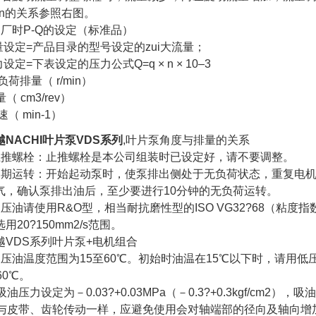
min的关系参照右图。
出厂时P-Q的设定（标准品）
流量设定=产品目录的型号设定的zui大流量；
力设定=下表设定的压力公式Q=q × n × 10–3
无负荷排量（ r/min）
量（ cm3/rev）
速（ min-1）
越NACHI叶片泵VDS系列
,叶片泵角度与排量的关系
止推螺栓：止推螺栓是本公司组装时已设定好，请不要调整。
初期运转：开始起动泵时，使泵排出侧处于无负荷状态，重复电
气，确认泵排出油后，至少要进行10分钟的无负荷运转。
液压油请使用R&O型，相当耐抗磨性型的ISO VG32?68（粘度
用20?150mm2/s范围。
越VDS系列叶片泵+电机组合
液压油温度范围为15至60℃。初始时油温在15℃以下时，请用低
60℃。
吸油压力设定为－0.03?+0.03MPa（－0.3?+0.3kgf/cm2），
、与皮带、齿轮传动一样，应避免使用会对轴端部的径向及轴向增