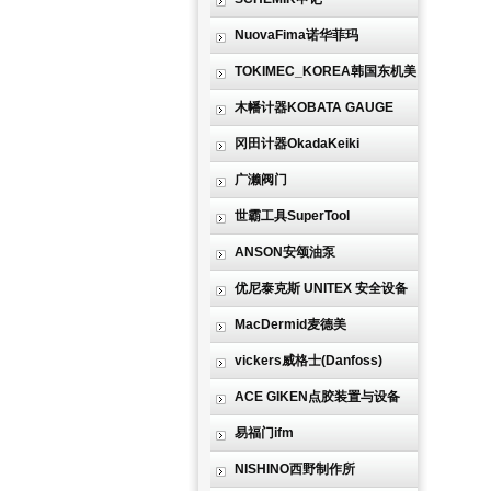
NuovaFima诺华菲玛
TOKIMEC_KOREA韩国东机美
木幡计器KOBATA GAUGE
冈田计器OkadaKeiki
广濑阀门
世霸工具SuperTool
ANSON安颂油泵
优尼泰克斯 UNITEX 安全设备
MacDermid麦德美
vickers威格士(Danfoss)
ACE GIKEN点胶装置与设备
易福门ifm
NISHINO西野制作所