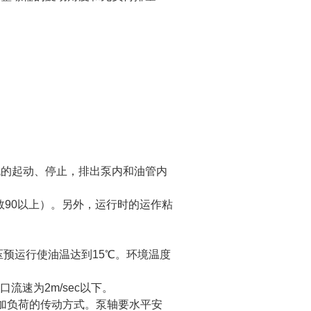
机的起动、停止，排出泵内和油管内
指数90以上）。另外，运行时的运作粘
压预运行使油温达到15℃。环境温度
吸油口流速为2m/sec以下。
加负荷的传动方式。泵轴要水平安