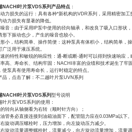
越NACHI叶片泵VDS系列产品特点
：
低动力损失的运行：具有各种*新机构的VDR系列，采用精密加
的动力损失有显著的降低。
低噪音：由于采用IP泵中使用的径向轴承，和改良了吸入口形状
情形下振动也少，产生的噪音也较小。
外形小，结构简单、操作简便：这种泵具有体积小，结构简单，
可广泛用于液压系统。
快速的特性和敏锐的响应性：通-断或断-通时可以得到快速响应
效率高、寿命长、结构牢固：NACHI丰富的业绩和技术诞生了牢
，使泵具有使用寿命长，运行时稳定的特点。
产品，点击了解：不二越叶片泵UVN系列
越NACHI叶片泵VDS系列
型号说明
越叶片泵VDS系列的使用：
泵的转向从轴侧看为右转（顺时针方向）；
泄油管务必直接连接到油箱油面下，配管阻力应在0.03MPa以下
向右旋动调压螺栓时，压力增加，向左旋动压力减少。
向右旋动流量调整螺栓时，流量减少，向左旋动流量增加，流量