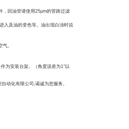
另外，回油管请使用25μm的管路过滤
的进入及油的变色等。油出现白浊时说
空气。
料作为安装台架。（角度误差为1°以
密自动化有限公司,谒诚为您服务。​