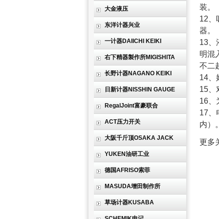
装。
大金液压
12
东洋计器兴业
器。
一计器DAIICHI KEIKI
13
明混
右下精器製作所MIGISHITA
不二
长野计器NAGANO KEIKI
14
15
日新计器NISSHIN GAUGE
16
RegalJoint富豪联合
17
ACT压力开关
内）
大阪千斤顶OSAKA JACK
更多
YUKEN油研工业
德国AFRISO索菲
MASUDA增田制作所
草场计器KUSABA
SCHEMIK申记