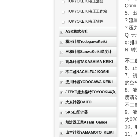
TOKYOKEIKI液压油缸
Qr/
TOKYOKEIKI液压工作站
5、
? 
TOKYOKEIKI液压辅件
? 压
ASK株式会社
Q: 
横河计器YodogawaKeiki
q: 排
N: 转
三和计器SanwaKeiki温度计
不二
高岛计器TAKASHIMA KEIKI
6、
不二越NACHI-FUJIKOSHI
7、
淀川计器YODOGAWA KEIKI
的空
8、
JTEKT捷太格特TOYOOKI丰兴
度请选
大东计器DAITO
不二
9、
SKS山阳计器
为0?
旭計器工業Asahi_Gauge
10、
山本计器YAMAMOTO_KEIKI
11