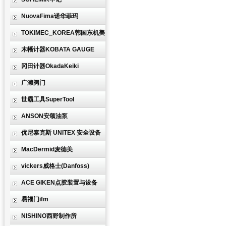
NuovaFima诺华菲玛
TOKIMEC_KOREA韩国东机美
木幡计器KOBATA GAUGE
冈田计器OkadaKeiki
广濑阀门
世霸工具SuperTool
ANSON安颂油泵
优尼泰克斯 UNITEX 安全设备
MacDermid麦德美
vickers威格士(Danfoss)
ACE GIKEN点胶装置与设备
易福门ifm
NISHINO西野制作所