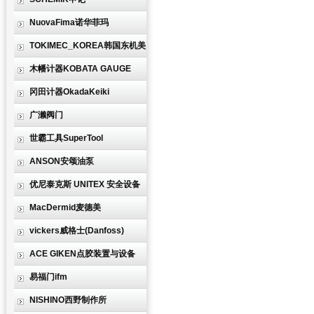
NuovaFima诺华菲玛
TOKIMEC_KOREA韩国东机美
木幡计器KOBATA GAUGE
冈田计器OkadaKeiki
广濑阀门
世霸工具SuperTool
ANSON安颂油泵
优尼泰克斯 UNITEX 安全设备
MacDermid麦德美
vickers威格士(Danfoss)
ACE GIKEN点胶装置与设备
易福门ifm
NISHINO西野制作所