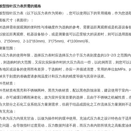
般型指针压力表所需的规格
般型指针压力表（以下以压力表作为简称），您可以使用以下的常用规格，作为您选
面板尺寸（表面径）：
的选择需依据观测的便利性与准确度作为选购的参考。需要远距离观察或是机器设备
以较近距离观察、机器设备较小，或是测量值可以忍受较大的误差时，则可以选用面板尺
)、2"(50mm)、2-1/2"(63mm)、3"(75mm)、4"(100mm)等。
测量范围：
长压力表的使用年限，选择压力表时应选择压力介于压力表刻度盘的1/3~2/3 之范围
Pa，则选购时的大范围，又应比实际操作时的大压力高出一些，以此例而言，则您可以
地区或设备的使用而有差异，于选购时，亦应一并描述清楚，常用的单位如MPa、psi、bar、
解关于刻度的准确度请参阅温度计和压力表的精度等级与其容许误差。
外壳材质：
外壳材质有黑壳和不锈钢两种。黑壳为铁材质，配以黑色防蚀涂装，建议使用于室内
硷，亦可减缓日晒雨淋老化，故为室外安装首要的选择，且由于不锈钢之机械性质，
合大部分之石化工业系统压力量测需求，但易于结晶或固化之工作流体压力量测则不
有无充油：
力表为压力内填充甘油，以做为操作时的缓冲使用。充油式压力表之设计特色在于适
之问题，会导致指针过度晃动，压力数据判读不易，而压力表内部所填充之高黏度油