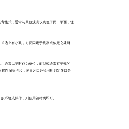
或背接式，通常与其他观测仪表位于同一平面，埋
，裙边上有小孔，方便固定于机器或依定之处所，
大小通常以英吋作为单位，而型式通常有英规的
可直接以游标卡尺，测量牙口外径同时判定牙口是
一般环境或操作，则使用铜材质即可。