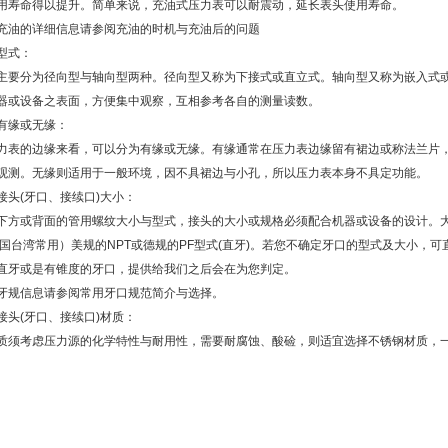
用寿命得以提升。简单来说，充油式压力表可以​耐震动，延长表头使用寿命。
充油的详细信息请参阅充油的时机与充油后的问题
型式：
主要分为径向型与轴向型两种。径向型又称为下接式或直立式。轴向型又称为嵌入式
器或设备之表面，方便集中观察，互相参考各自的测量读数。
有缘或无缘：
力表的边缘来看，可以分为有缘或无缘。有缘通常在压力表边缘留有裙边或称法兰片
观测。无缘则适用于一般环境，因不具裙边与小孔，所以压力表本身不具定功能。
接头(牙口、接续口)大小：
下方或背面的管用螺纹大小与型式，接头的大小或规格必须配合机器或设备的设计。
中国台湾常用）美规的NPT或德规的PF型式(直牙)。若您不确定牙口的型式及大小，
直牙或是有锥度的牙口，提供给我们之后会在为您判定。
牙规信息请参阅常用牙口规范简介与选择。
接头(牙口、接续口)材质：
质须考虑压力源的化学特性与耐用性，需要耐腐蚀、酸硷，则适宜选择不锈钢材质，