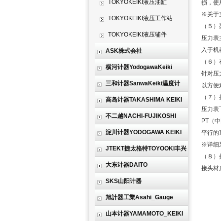
TOKYOKEIKI液压油缸
损，使
※关于
TOKYOKEIKI液压工作站
（５）
TOKYOKEIKI液压辅件
压力表
入于机
ASK株式会社
（６）
横河计器YodogawaKeiki
针对压
三和计器SanwaKeiki温度计
以方便
（７）
高岛计器TAKASHIMA KEIKI
压力表
不二越NACHI-FUJIKOSHI
PT（
淀川计器YODOGAWA KEIKI
平行的
※详细
JTEKT捷太格特TOYOOKI丰兴
（８）
大东计器DAITO
接头材
SKS山阳计器
旭計器工業Asahi_Gauge
山本计器YAMAMOTO_KEIKI