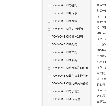
购买一
TOKYOKEIKI电磁阀
购买一
TOKYOKEIKI叶片泵
（１）
TOKYOKEIKI柱塞泵
表面径
说，可
TOKYOKEIKI压力控制阀
(40mm
TOKYOKEIKI流量控制阀
（２）
TOKYOKEIKI单向阀
为了延
10M
TOKYOKEIKI叠加阀
单位应各
TOKYOKEIKI插装阀
※想了
（３）
TOKYOKEIKI比例阀及伺服阀
常用的
TOKYOKEIKI数字流量控制阀
蚀、酸
TOKYOKEIKI压力开关与传感
表能符
（４）
器
TOKYOKEIKI电子机器
充油压
TOKYOKEIKI液压马达
统振动