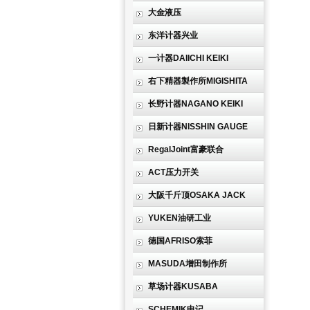
大金液压
东洋计器兴业
一计器DAIICHI KEIKI
右下精器製作所MIGISHITA
长野计器NAGANO KEIKI
日新计器NISSHIN GAUGE
RegalJoint富豪联合
ACT压力开关
大阪千斤顶OSAKA JACK
YUKEN油研工业
德国AFRISO索菲
MASUDA增田制作所
草场计器KUSABA
SCHEMIK申记