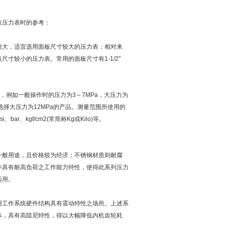
取压力表时的参考：
较大，适宜选用面板尺寸较大的压力表；相对来
寸较小的压力表。常用的面板尺寸有1-1/2"
内，例如一般操作时的压力为3～7MPa，大压力为
选择大压力为12MPa的产品。测量范围所使用的
kgf/cm2(常简称Kg或Kilo)等。
一般用途，且价格较为经济；不锈钢材质则耐腐
亦具有耐高负荷之工作能力特性，使得此系列压力
适用。
用工作系统硬件结构具有震动特性之场所。上述系
体，具有高阻尼特性，得以大幅降低内机齿轮耗