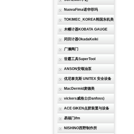
NuovaFima诺华菲玛
TOKIMEC_KOREA韩国东机美
木幡计器KOBATA GAUGE
冈田计器OkadaKeiki
广濑阀门
世霸工具SuperTool
ANSON安颂油泵
优尼泰克斯 UNITEX 安全设备
MacDermid麦德美
vickers威格士(Danfoss)
ACE GIKEN点胶装置与设备
易福门ifm
NISHINO西野制作所