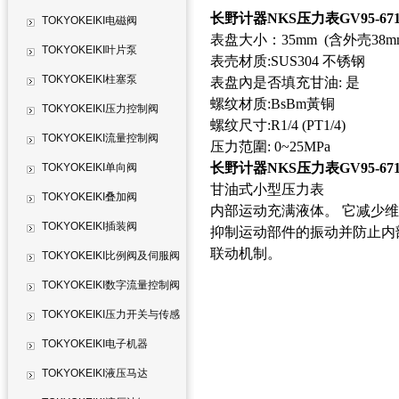
长野计器NKS压力表GV95-671
TOKYOKEIKI电磁阀
表盘大小：35mm (含外売38m
TOKYOKEIKI叶片泵
表売材质:SUS304 不锈钢
TOKYOKEIKI柱塞泵
表盘內是否填充甘油: 是
螺纹材质:BsBm黃铜
TOKYOKEIKI压力控制阀
螺纹尺寸:R1/4 (PT1/4)
TOKYOKEIKI流量控制阀
压力范圍: 0~25MPa
长野计器NKS压力表GV95-671
TOKYOKEIKI单向阀
甘油式小型压力表
TOKYOKEIKI叠加阀
内部运动充满液体。 它减少
TOKYOKEIKI插装阀
抑制运动部件的振动并防止内
联动机制。
TOKYOKEIKI比例阀及伺服阀
TOKYOKEIKI数字流量控制阀
TOKYOKEIKI压力开关与传感
器
TOKYOKEIKI电子机器
TOKYOKEIKI液压马达