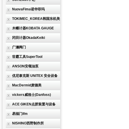
NuovaFima诺华菲玛
TOKIMEC_KOREA韩国东机美
木幡计器KOBATA GAUGE
冈田计器OkadaKeiki
广濑阀门
世霸工具SuperTool
ANSON安颂油泵
优尼泰克斯 UNITEX 安全设备
MacDermid麦德美
vickers威格士(Danfoss)
ACE GIKEN点胶装置与设备
易福门ifm
NISHINO西野制作所