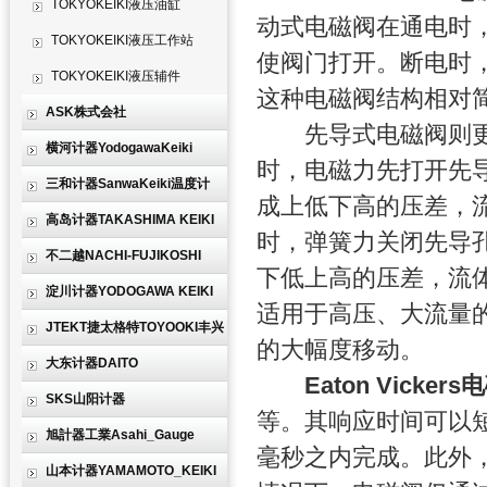
TOKYOKEIKI液压油缸
动式电磁阀在通电时
TOKYOKEIKI液压工作站
使阀门打开。断电时
TOKYOKEIKI液压辅件
这种电磁阀结构相对
ASK株式会社
先导式电磁阀则更为
横河计器YodogawaKeiki
时，电磁力先打开先
三和计器SanwaKeiki温度计
成上低下高的压差，
高岛计器TAKASHIMA KEIKI
时，弹簧力关闭先导
不二越NACHI-FUJIKOSHI
下低上高的压差，流
淀川计器YODOGAWA KEIKI
适用于高压、大流量
JTEKT捷太格特TOYOOKI丰兴
的大幅度移动。
大东计器DAITO
Eaton Vicker
SKS山阳计器
等。其响应时间可以
旭計器工業Asahi_Gauge
毫秒之内完成。此外
山本计器YAMAMOTO_KEIKI