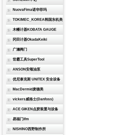
NuovaFima诺华菲玛
TOKIMEC_KOREA韩国东机美
木幡计器KOBATA GAUGE
冈田计器OkadaKeiki
广濑阀门
世霸工具SuperTool
ANSON安颂油泵
优尼泰克斯 UNITEX 安全设备
MacDermid麦德美
vickers威格士(Danfoss)
ACE GIKEN点胶装置与设备
易福门ifm
NISHINO西野制作所