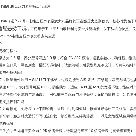
aFima电接点压力表的特点与应用
vaFima（诺华菲玛）电接点压力表是意大利品牌的工业级压力监测仪表，核心优势在于
适配恶劣工况
，广泛用于工业压力自动控制与安全报警场景。以下从核心特点、关
点
与稳定指示
多为 1.6 级，部分型号可达 1.0 级，符合 EN 837 标准，读数误差小，确保压力监
用白色背景、黑色刻度，搭配可调指针，读数清晰；耐震型号充液设计，可抑制指针
境与介质适应性
，测量元件常用 AISI 316Ti 不锈钢，过程连接为 AISI 316L 不锈钢，表壳
级达 IP55，部分型号可至 IP65，防尘防水，适应 - 40℃至 65℃的宽温环境，能
通过特殊抗振结构与充油设计，可抵御冲击载荷与环境振动，保护内部接点，延长使
电接点控制功能
1-2 对电接点，支持压力上下限设定，当压力达到阈值时，接点通断输出开关信号，
换可靠，触点材质适配不同电流负载，部分型号支持防爆设计，满足危险区域使用需
结构优势
压保护，常规超压安全为 1.25 倍满量程，特殊型号可至 10 倍满量程（视量程而定