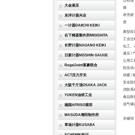
过程连
大金液压
接
表壳材
东洋计器兴业
质
一计器DAIICHI KEIKI
典型应
右下精器製作所MIGISHITA
工业过
长野计器NAGANO KEIKI
化工、
液压 
日新计器NISSHIN GAUGE
公用工
RegalJoint富豪联合
恒压供
ACT压力开关
供暖 
安全防
大阪千斤顶OSAKA JACK
消防系
YUKEN油研工业
食品医
油气储
德国AFRISO索菲
MASUDA增田制作所
关键词：
草场计器KUSABA
SCHEMIK申记