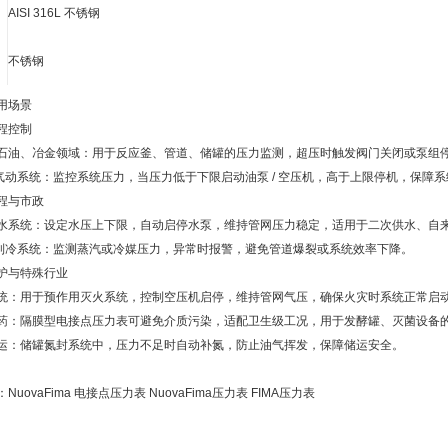
AISI 316L 不锈钢
不锈钢
用场景
程控制
石油、冶金领域：用于反应釜、管道、储罐的压力监测，超压时触发阀门关闭或泵组
/ 气动系统：监控系统压力，当压力低于下限启动油泵 / 空压机，高于上限停机，保障
程与市政
水系统：设定水压上下限，自动启停水泵，维持管网压力稳定，适用于二次供水、自
/ 制冷系统：监测蒸汽或冷媒压力，异常时报警，避免管道爆裂或系统效率下降。
护与特殊行业
统：用于预作用灭火系统，控制空压机启停，维持管网气压，确保火灾时系统正常启
药：隔膜型电接点压力表可避免介质污染，适配卫生级工况，用于发酵罐、灭菌设备
运：储罐氮封系统中，压力不足时自动补氮，防止油气挥发，保障储运安全。
NuovaFima 电接点压力表 NuovaFima压力表 FIMA压力表