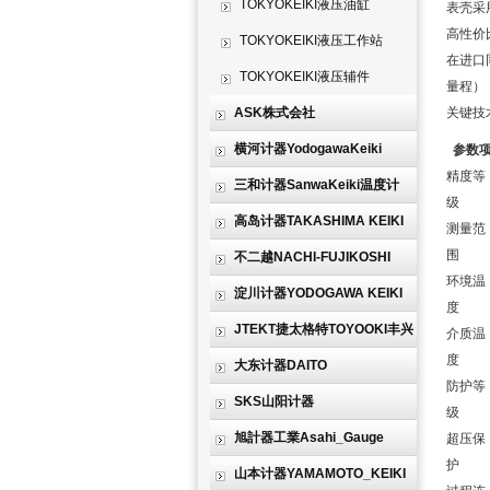
TOKYOKEIKI液压油缸
表壳采
高性价
TOKYOKEIKI液压工作站
在进口
TOKYOKEIKI液压辅件
量程）
ASK株式会社
关键技
横河计器YodogawaKeiki
参数
精度等
三和计器SanwaKeiki温度计
级
高岛计器TAKASHIMA KEIKI
测量范
围
不二越NACHI-FUJIKOSHI
环境温
淀川计器YODOGAWA KEIKI
度
JTEKT捷太格特TOYOOKI丰兴
介质温
度
大东计器DAITO
防护等
SKS山阳计器
级
旭計器工業Asahi_Gauge
超压保
护
山本计器YAMAMOTO_KEIKI