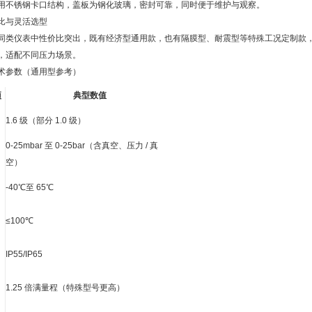
用不锈钢卡口结构，盖板为钢化玻璃，密封可靠，同时便于维护与观察。
比与灵活选型
同类仪表中性价比突出，既有经济型通用款，也有隔膜型、耐震型等特殊工况定制款，量程覆盖 
，适配不同压力场景。
术参数（通用型参考）
项
典型数值
1.6 级（部分 1.0 级）
0-25mbar 至 0-25bar（含真空、压力 / 真
空）
-40℃至 65℃
≤100℃
IP55/IP65
1.25 倍满量程（特殊型号更高）