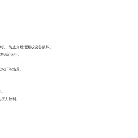
停机，防止介质泄漏或设备损坏。
系统稳定运行。
来水厂等场景。
动。
的压力控制。