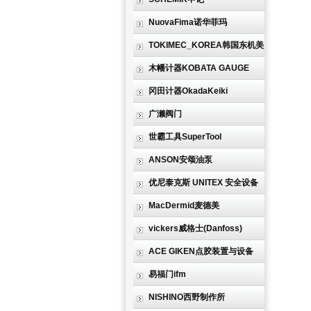
NuovaFima诺华菲玛
TOKIMEC_KOREA韩国东机美
木幡计器KOBATA GAUGE
冈田计器OkadaKeiki
广濑阀门
世霸工具SuperTool
ANSON安颂油泵
优尼泰克斯 UNITEX 安全设备
MacDermid麦德美
vickers威格士(Danfoss)
ACE GIKEN点胶装置与设备
易福门ifm
NISHINO西野制作所