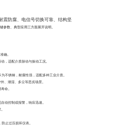
耐震防腐、电信号切换可靠、结构坚
键参数、典型应用三方面展开说明。
测准确。
抖动，适配介质脉动与振动工况。
与机芯也多为不锈钢，耐腐性强，适配多种工业介质。
应对户外、潮湿、多尘等恶劣场景。
用寿命。
实现自动控制或报警，响应迅速。
求。
），防止过压损坏仪表。