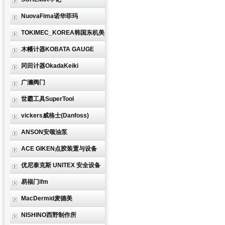
NuovaFima诺华菲玛
TOKIMEC_KOREA韩国东机美
木幡计器KOBATA GAUGE
冈田计器OkadaKeiki
广濑阀门
世霸工具SuperTool
vickers威格士(Danfoss)
ANSON安颂油泵
ACE GIKEN点胶装置与设备
优尼泰克斯 UNITEX 安全设备
易福门ifm
MacDermid麦德美
NISHINO西野制作所