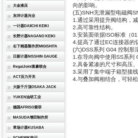
向的影响。
大金液压
(五)SNH无泄漏型电磁阀
东洋计器兴业
1.通过采用提升阀结构，
一计器DAIICHI KEIKI
2.高可靠性结构。
3.安装面依据ISO标准（0
长野计器NAGANO KEIKI
4.提高了通过EC连接器的
右下精器製作所MIGISHITA
(六)DSS系列 G04 控
1.在导向阀中使用SS系列
日新计器NISSHIN GAUGE
2.具备紧凑的尺寸和高压
RegalJoint富豪联合
3.采用了集中端子箱型接
ACT压力开关
4.与叠加阀相结合，可轻
大阪千斤顶OSAKA JACK
YUKEN油研工业
德国AFRISO索菲
MASUDA增田制作所
草场计器KUSABA
SCHEMIK申记