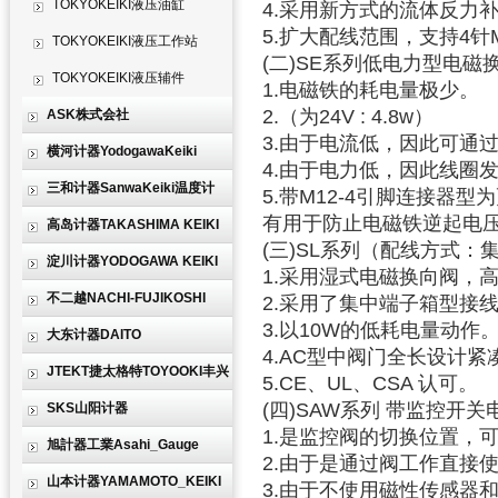
TOKYOKEIKI液压油缸
4.采用新方式的流体反力
5.扩大配线范围，支持4
TOKYOKEIKI液压工作站
(二)SE系列低电力型电磁
TOKYOKEIKI液压辅件
1.电磁铁的耗电量极少。
2.（为24V : 4.8w）
ASK株式会社
3.由于电流低，因此可通
横河计器YodogawaKeiki
4.由于电力低，因此线圈
三和计器SanwaKeiki温度计
5.带M12-4引脚连接器型
有用于防止电磁铁逆起电
高岛计器TAKASHIMA KEIKI
(三)SL系列（配线方式
淀川计器YODOGAWA KEIKI
1.采用湿式电磁换向阀，
不二越NACHI-FUJIKOSHI
2.采用了集中端子箱型接
3.以10W的低耗电量动作
大东计器DAITO
4.AC型中阀门全长设计紧
JTEKT捷太格特TOYOOKI丰兴
5.CE、UL、CSA 认可。
(四)SAW系列 带监控开关电
SKS山阳计器
1.是监控阀的切换位置，
旭計器工業Asahi_Gauge
2.由于是通过阀工作直接
山本计器YAMAMOTO_KEIKI
3.由于不使用磁性传感器