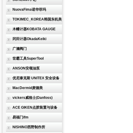
NuovaFima诺华菲玛
TOKIMEC_KOREA韩国东机美
木幡计器KOBATA GAUGE
冈田计器OkadaKeiki
广濑阀门
世霸工具SuperTool
ANSON安颂油泵
优尼泰克斯 UNITEX 安全设备
MacDermid麦德美
vickers威格士(Danfoss)
ACE GIKEN点胶装置与设备
易福门ifm
NISHINO西野制作所