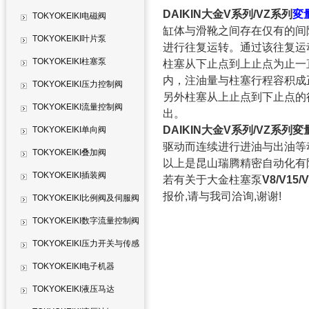
DAIKIN大金V系列/VZ系列
変
TOKYOKEIKI电磁阀
缸体与滑靴之间存在仅有的间
TOKYOKEIKI叶片泵
进行往复运转。通过该往复运
TOKYOKEIKI柱塞泵
柱塞从下止点到上止点为止一
内，注油量与柱塞行程容积成
TOKYOKEIKI压力控制阀
另外柱塞从上止点到下止点的
TOKYOKEIKI流量控制阀
出。
DAIKIN大金V系列/VZ系列
TOKYOKEIKI单向阀
驱动而连续进行进油与出油等
TOKYOKEIKI叠加阀
以上是昆山瑞腾精密自动化有
TOKYOKEIKI插装阀
若有关于大金柱塞泵
V8/V15/
报价,请与我司洽询,谢谢!
TOKYOKEIKI比例阀及伺服阀
TOKYOKEIKI数字流量控制阀
TOKYOKEIKI压力开关与传感
器
TOKYOKEIKI电子机器
TOKYOKEIKI液压马达