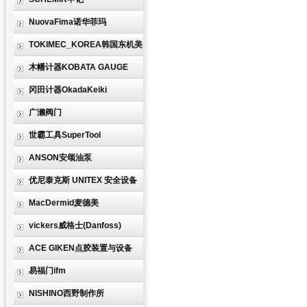
NuovaFima诺华菲玛
TOKIMEC_KOREA韩国东机美
木幡计器KOBATA GAUGE
冈田计器OkadaKeiki
广濑阀门
世霸工具SuperTool
ANSON安颂油泵
优尼泰克斯 UNITEX 安全设备
MacDermid麦德美
vickers威格士(Danfoss)
ACE GIKEN点胶装置与设备
易福门ifm
NISHINO西野制作所