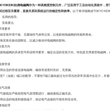
OKYOKEIKI比例电磁阀
作为一种高精度控制元件，广泛应用于工业自动化系统中，用
试过程至关重要，直接关系到系统运行的稳定性和效率。
以下将详细阐述TOKYO K
、实用的指导。
安装要点
环境要求
安装环境干燥、无腐蚀性气体和尘埃，以免影响电磁阀的性能和寿命。
安装在振动源附近，以减少振动对电磁阀的影响。
安装方向
电磁阀的具体型号和说明书要求，确定合适的安装方向。特别是无弹簧型电磁阀，
。
连接管道
合适的管道连接电磁阀，确保管道密封良好，无泄漏。
T（油箱）端口的配管，不要给T端口施加超过允许背压的异常浪涌冲击压力，并避
电气连接
接线应严格按照电气原理图进行，确保接线正确无误。
合适的电缆和接线端子，保证电气连接的可靠性和安全性。
接地处理