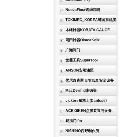
NuovaFima诺华菲玛
TOKIMEC_KOREA韩国东机美
木幡计器KOBATA GAUGE
冈田计器OkadaKeiki
广濑阀门
世霸工具SuperTool
ANSON安颂油泵
优尼泰克斯 UNITEX 安全设备
MacDermid麦德美
vickers威格士(Danfoss)
ACE GIKEN点胶装置与设备
易福门ifm
NISHINO西野制作所