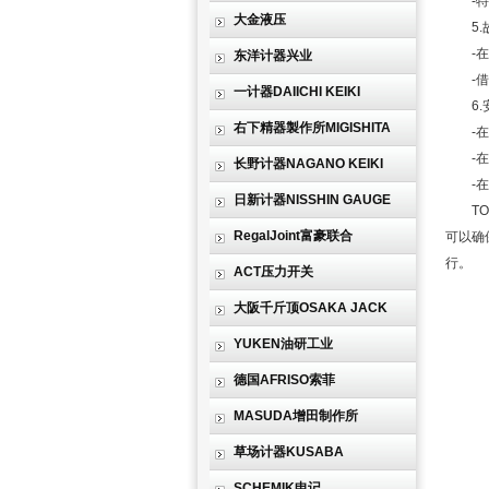
-特别
大金液压
5.
-在调
东洋计器兴业
-借助
一计器DAIICHI KEIKI
6.安
右下精器製作所MIGISHITA
-在整
-在进
长野计器NAGANO KEIKI
-在进
日新计器NISSHIN GAUGE
TOK
RegalJoint富豪联合
可以确
行。
ACT压力开关
大阪千斤顶OSAKA JACK
YUKEN油研工业
德国AFRISO索菲
MASUDA增田制作所
草场计器KUSABA
SCHEMIK申记