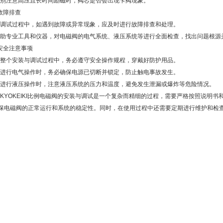
注意高压且长时间励磁时，阀芯是否会出现卡阀现象。
故障排查
试过程中，如遇到故障或异常现象，应及时进行故障排查和处理。
专业工具和仪器，对电磁阀的电气系统、液压系统等进行全面检查，找出问题根源
全注意事项
个安装与调试过程中，务必遵守安全操作规程，穿戴好防护用品。
行电气操作时，务必确保电源已切断并锁定，防止触电事故发生。
行液压操作时，注意液压系统的压力和温度，避免发生泄漏或爆炸等危险情况。
YOKEIKI比例电磁阀的安装与调试是一个复杂而精细的过程，需要严格按照说明书
保电磁阀的正常运行和系统的稳定性。同时，在使用过程中还需要定期进行维护和检