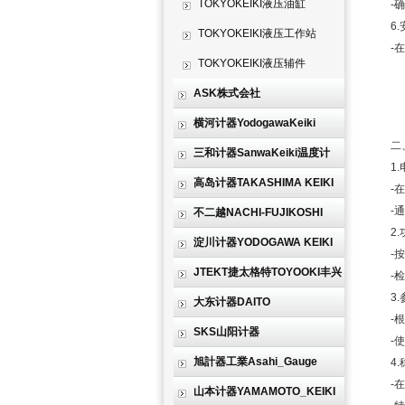
TOKYOKEIKI液压油缸
-确保
6.
TOKYOKEIKI液压工作站
-在安
TOKYOKEIKI液压辅件
ASK株式会社
横河计器YodogawaKeiki
二、
三和计器SanwaKeiki温度计
1.
高岛计器TAKASHIMA KEIKI
-在通
-通电
不二越NACHI-FUJIKOSHI
2.
淀川计器YODOGAWA KEIKI
-按照
JTEKT捷太格特TOYOOKI丰兴
-检查
3.
大东计器DAITO
-根据
SKS山阳计器
-使用
旭計器工業Asahi_Gauge
4.
-在不
山本计器YAMAMOTO_KEIKI