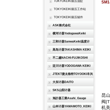
TOKYOKEIKI液压油缸
SM1
TOKYOKEIKI液压工作站
TOKYOKEIKI液压辅件
ASK株式会社
横河计器YodogawaKeiki
三和计器SanwaKeiki温度计
高岛计器TAKASHIMA KEIKI
不二越NACHI-FUJIKOSHI
淀川计器YODOGAWA KEIKI
JTEKT捷太格特TOYOOKI丰兴
大东计器DAITO
SKS山阳计器
昆
旭計器工業Asahi_Gauge
阀|
山本计器YAMAMOTO_KEIKI
机美 