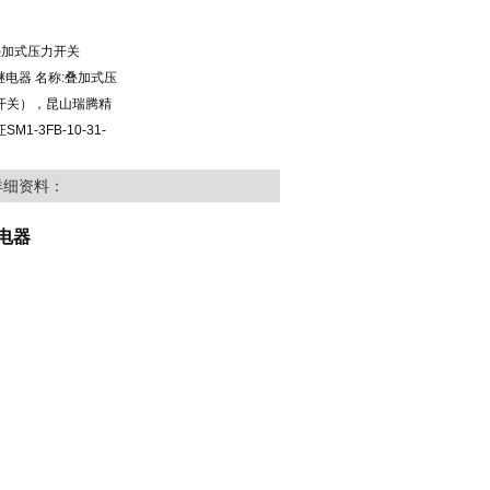
S4 叠加式压力开关
力继电器 名称:叠加式压
开关），昆山瑞腾精
-3FB-10-31-
详细资料：
继电器