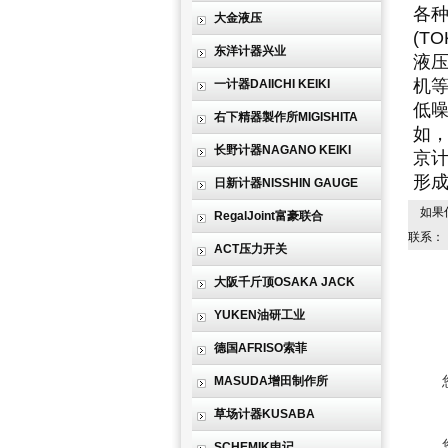
各种
大金液压
(T
东洋计器兴业
液
机
一计器DAIICHI KEIKI
低噪
右下精器製作所MIGISHITA
如
长野计器NAGANO KEIKI
京
形
日新计器NISSHIN GAUGE
如果
RegalJoint富豪联合
联系：
ACT压力开关
大阪千斤顶OSAKA JACK
YUKEN油研工业
德国AFRISO索菲
MASUDA增田制作所
草场计器KUSABA
SCHEMIK申记