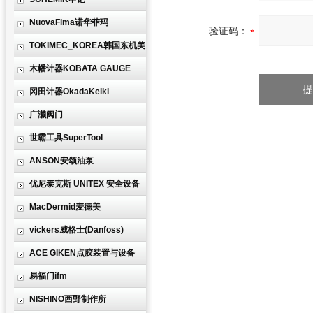
NuovaFima诺华菲玛
验证码：
TOKIMEC_KOREA韩国东机美
木幡计器KOBATA GAUGE
冈田计器OkadaKeiki
广濑阀门
世霸工具SuperTool
ANSON安颂油泵
优尼泰克斯 UNITEX 安全设备
MacDermid麦德美
vickers威格士(Danfoss)
ACE GIKEN点胶装置与设备
易福门ifm
NISHINO西野制作所