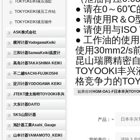
TOKYOKEIKI液压油缸
● 请在0～60
TOKYOKEIKI液压工作站
● 请使用R＆
TOKYOKEIKI液压辅件
● 请使用与IS
ASK株式会社
● 工作油的使用
横河计器YodogawaKeiki
使用30mm2/
三和计器SanwaKeiki温度计
昆山瑞腾精密
高岛计器TAKASHIMA KEIKI
TOYOOKI
不二越NACHI-FUJIKOSHI
格竞争力的TO
淀川计器YODOGAWA KEIKI
如果你对
HGM-OA1-F日本丰兴TO
JTEKT捷太格特TOYOOKI丰兴
大东计器DAITO
SKS山阳计器
产品：
旭計器工業Asahi_Gauge
山本计器YAMAMOTO_KEIKI
您的单位：