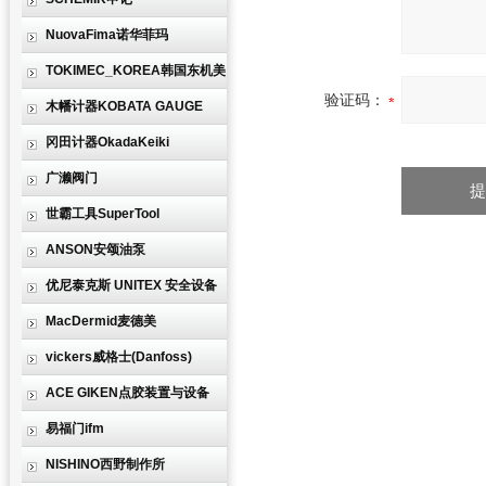
NuovaFima诺华菲玛
TOKIMEC_KOREA韩国东机美
验证码：
木幡计器KOBATA GAUGE
冈田计器OkadaKeiki
广濑阀门
世霸工具SuperTool
ANSON安颂油泵
优尼泰克斯 UNITEX 安全设备
MacDermid麦德美
vickers威格士(Danfoss)
ACE GIKEN点胶装置与设备
易福门ifm
NISHINO西野制作所