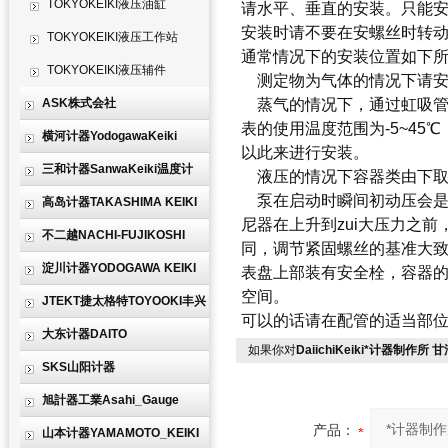
TOKYOKEIKI液压油缸
请水平、垂直的安装。只能
安装时请不要在安螺丝时转
TOKYOKEIKI液压工作站
通常情况下的安装位置如下
TOKYOKEIKI液压辅件
测定物为气体的情况下请安
ASK株式会社
蒸气的情况下，通过虹吸管
表的使用温度范围为-5~4
横河计器YodogawaKeiki
以此来进行安装。
三和计器SanwaKeiki温度计
液压的情况下容器类由下取
泵在启动时瞬间初动压会是
高岛计器TAKASHIMA KEIKI
尼器在上升到zui大压力之前
不二越NACHI-FUJIKOSHI
同，调节紧固螺丝的基准大致在
淀川计器YODOGAWA KEIKI
表盘上部装有安全栓，容器的内
空间。
JTEKT捷太格特TOYOOKI丰兴
可以的话请在配管的适当部位
大东计器DAITO
如果你对
DaiichiKeiki*计器制作所
SKS山阳计器
旭計器工業Asahi_Gauge
产品：
山本计器YAMAMOTO_KEIKI