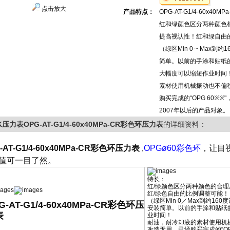
点击放大
产品特点：
OPG-AT-G1/4-60x40
红和绿颜色区分两种颜色
提高视认性！红和绿自由
（绿区Min 0 ~ Max到
简单。以前的手涂和贴纸
大幅度可以缩短作业时间
素材使用机械振动也不偏
购买完成的“OPG 60※※
2007年以后的产品对象。
K压力表OPG-AT-G1/4-60x40MPa-CR彩色环压力表
的详细资料：
-AT-G1/4-60x40MPa-CR彩色环压力表
,
OPGø60彩色环
，让目
值可一目了然。
特长：
红/绿颜色区分两种颜色的合
红/绿色自由的比例调整可能！
（绿区Min 0／Max到约16
G-AT-G1/4-60x40MPa-CR彩色环压
安装简单。以前的手涂和贴纸
表
业时间！
耐油，耐冷却液的素材使用机
改造无用，已经购买完成的“OP