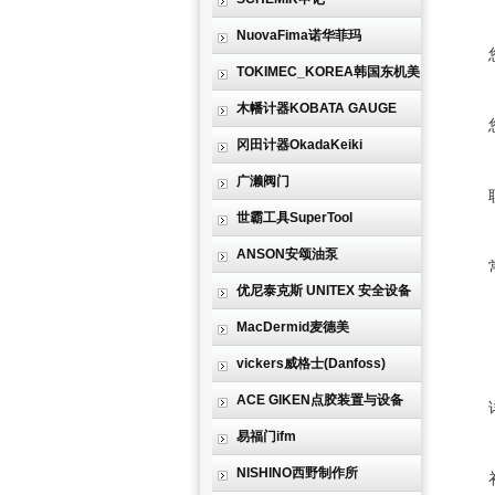
NuovaFima诺华菲玛
TOKIMEC_KOREA韩国东机美
木幡计器KOBATA GAUGE
冈田计器OkadaKeiki
广濑阀门
世霸工具SuperTool
ANSON安颂油泵
优尼泰克斯 UNITEX 安全设备
MacDermid麦德美
vickers威格士(Danfoss)
ACE GIKEN点胶装置与设备
易福门ifm
NISHINO西野制作所