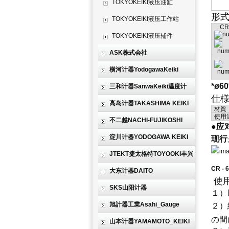
TOKYOKEIKI液压油缸
形
TOKYOKEIKI液压工作站
CR
TOKYOKEIKI液压辅件
ASK株式会社
横河计器YodogawaKeiki
*ø
三和计器SanwaKeiki温度计
仕
高岛计器TAKASHIMA KEIKI
材質
使用
不二越NACHI-FUJIKOSHI
●应
淀川计器YODOGAWA KEIKI
现行
JTEKT捷太格特TOYOOKI丰兴
CR 
大东计器DAITO
使
SKS山阳计器
１）
旭計器工業Asahi_Gauge
２）
の間
山本计器YAMAMOTO_KEIKI