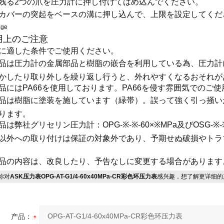
残る2つの爪を圧力計に押し付けてはめ込んでください。
カバーの突起をベースの溝に押し込んで、上限を設定してくだ
用上のご注意
に適した条件でご使用ください。
品は圧力計の金属部品と樹脂の嵌合を利用している為、圧力計
かしたり取り外しを繰り返し行うと、外れやすくなるおそれが
品にはPA66を使用しております。PA66を侵す雰囲気でのご
品は樹脂に塗装を施しています（緑帯）。誤って強く引っ掻い
ります。
品は弊社グリセリン圧力計：OPG-※-※-60×※MPa及びOSG-※
以外への取り付けは保証の対象外であり、予期せぬ破損やトラ
品の内容は、改良したり、予告なしに変更する場合があります
你对
ASK压力表OPG-AT-G1/4-60x40MPa-CR彩色环压力表
感兴趣，想了解更详细的
产品：