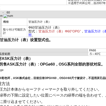
※适用于ASK公司，自2007
式
-
60
機種
甘油压力计（表）
Φ60甘油压力计（表）
取り付け可能圧力
型式：
甘油压力计（表）Φ60”OPG”
，
甘油压力计（表
計
照
。
60甘油压力计（表）设置型式也。
様
PA66
温度範囲
-5～40℃
对ASK压力计（表）
另售ASK压力计（表）: OPGø60，OSG系列全部的形状对应。
- 60彩色环，ASK株式会社，目前仅有OPG
Φ
60，OSG
Φ
60尺寸被设计，不适用其它
用方法
圧力計本体からセーフティーマークを取り外してください。
緑帯の下限に設定したい位置にベースの緑帯の端を合わせて、
に滑り込ませてください。