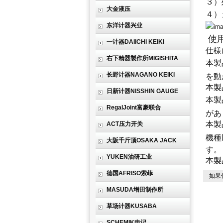
３）
大金液压
４）
东洋计器兴业
使
一计器DAIICHI KEIKI
仕様
右下精器製作所MIGISHITA
本製
长野计器NAGANO KEIKI
を動
本製
日新计器NISSHIN GAUGE
本製
RegalJoint富豪联合
があ
本製
ACT压力开关
機種
大阪千斤顶OSAKA JACK
す。
YUKEN油研工业
本製
德国AFRISO索菲
如果
MASUDA增田制作所
草场计器KUSABA
SCHEMIK申记