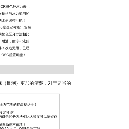
MPa-CR彩色环压力表 ，
根据适当压力范围的
的比例调整可能！
约160度设定可能）,安装
的颜色区分方法相比
！耐油，耐冷却液的
移！改造无用，已经
"，OSG后置可能！
视（目测）更加的清楚，对于适当的
理压力范围的提高视认性！
0度设定可能）
的颜色区分方法相比大幅度可以缩短作
械振动也不偏移！
G 60※※”，OSG后置可能！