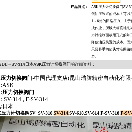
产品特点：
ASK压力计切换阀门SV-314
低油压装置的成本！可以
1～6处的回路压力。由于
成作业，所以大幅度地削
力计控制面板用孔穴的加
降低油压装置的成本。因
只要将手柄箭头对准回路
力。
-314,F-SV-314日本ASK压力计切换阀门
的详细资料：
中国代理支店
(
昆山瑞腾精密自动化有限
K
压力切换阀门
-
:ASK
:
压力切换阀门
 SV-314 , F-SV-314
:日本
K压力计切换阀
SV
SV-3
18,
SV-314,
SV-618,SV-614,F-SV-318,
F-SV