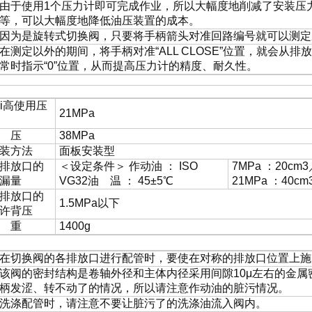
由于使用1个压力计即可完成作业，所以大幅度地削减了安装压
等，可以大幅度地降低油压装置的成本。
因为是旋转式切换阀，只要将手柄箭头对准回路编号就可以测定
在测定以外的期间，将手柄对准“ALL CLOSE”位置，就会从
常时指示“0”位置，从而提高压力计的精度、耐久性。
 格
ui高使用压
21MPa
 压
38MPa
装方法
面板安装型
排放口的
＜设定条件＞ 作动油 ： ISO
7MPa ：20cm
漏量
VG32油 温 ： 45±5℃
21MPa ：40c
排放口的
1.5MPa以下
许背压
 重
1400g
用上的注意事项
在切换阀的各排放口进行配管时，要使在对称的排放口位置上施
该阀的密封结构是卷轴外径和主体内径采用间隙10μ左右的金
柄发涩、转不动了的情况，所以请注意作动油的脏污情况。
洗涤配管时，请注意不要让脏污了的洗涤油流入阀内。