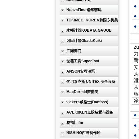
●
NuovaFima诺华菲玛
●
TOKIMEC_KOREA韩国东机美
●
木幡计器KOBATA GAUGE
冈田计器OkadaKeiki
规
z
广濑阀门
力
耐
世霸工具SuperTool
安
ANSON安颂油泵
从
泄
优尼泰克斯 UNITEX 安全设备
从
MacDermid麦德美
容
净
vickers威格士(Danfoss)
使
ACE GIKEN点胶装置与设备
●
易福门ifm
●
NISHINO西野制作所
●