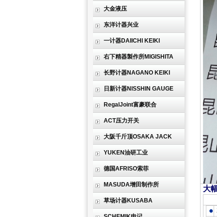
大金液压
东洋计器兴业
一计器DAIICHI KEIKI
右下精器製作所MIGISHITA
长野计器NAGANO KEIKI
日新计器NISSHIN GAUGE
RegalJoint富豪联合
ACT压力开关
大阪千斤顶OSAKA JACK
YUKEN油研工业
德国AFRISO索菲
MASUDA增田制作所
大
特
草场计器KUSABA
●
SCHEMIK申记