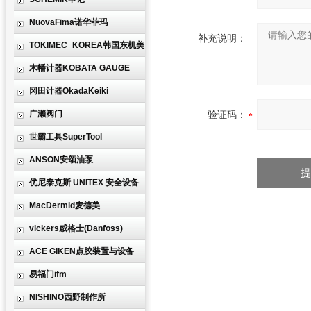
NuovaFima诺华菲玛
补充说明：
TOKIMEC_KOREA韩国东机美
木幡计器KOBATA GAUGE
冈田计器OkadaKeiki
广濑阀门
验证码：
世霸工具SuperTool
ANSON安颂油泵
优尼泰克斯 UNITEX 安全设备
MacDermid麦德美
vickers威格士(Danfoss)
ACE GIKEN点胶装置与设备
易福门ifm
NISHINO西野制作所