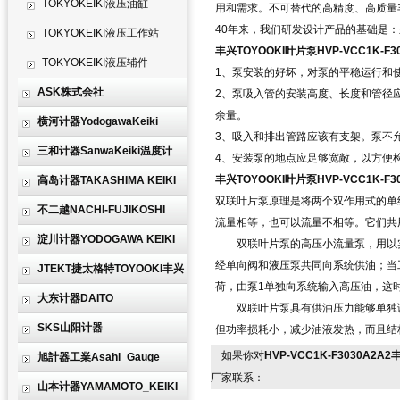
TOKYOKEIKI液压油缸
用和需求。不可替代的高精度、高质量
40年来，我们研发设计产品的基础是
TOKYOKEIKI液压工作站
丰兴TOYOOKI叶片泵HVP-VCC1K-F30
TOKYOKEIKI液压辅件
1、泵安装的好坏，对泵的平稳运行和
ASK株式会社
2、泵吸入管的安装高度、长度和管径
余量。
横河计器YodogawaKeiki
3、吸入和排出管路应该有支架。泵不
三和计器SanwaKeiki温度计
4、安装泵的地点应足够宽敞，以方便
丰兴TOYOOKI叶片泵HVP-VCC1K-F30
高岛计器TAKASHIMA KEIKI
双联叶片泵原理是将两个双作用式的单
不二越NACHI-FUJIKOSHI
流量相等，也可以流量不相等。它们共
淀川计器YODOGAWA KEIKI
双联叶片泵的高压小流量泵，用以实
经单向阀和液压泵共同向系统供油；当
JTEKT捷太格特TOYOOKI丰兴
荷，由泵1单独向系统输入高压油，这
大东计器DAITO
双联叶片泵具有供油压力能够单独调
SKS山阳计器
但功率损耗小，减少油液发热，而且结
如果你对
HVP-VCC1K-F3030A2A2
旭計器工業Asahi_Gauge
厂家联系：
山本计器YAMAMOTO_KEIKI