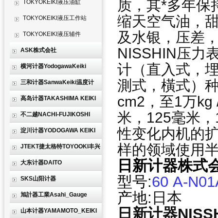
质，其*多年保
TOKYOKEIKI液压油缸
缩天空气油，
TOKYOKEIKI液压工作站
及水银，压差
TOKYOKEIKI液压辅件
NISSHIN
ASK株式会社
计（直入式，
横河计器YodogawaKeiki
測式，橫式）种规
三和计器SanwaKeiki温度计
cm2，至1万kg
高岛计器TAKASHIMA KEIKI
米，125毫米
不二越NACHI-FUJIKOSHI
性变化内机的
淀川计器YODOGAWA KEIKI
样的领域使用
JTEKT捷太格特TOYOOKI丰兴
日新计器
株式
大东计器DAITO
型号:
60 A-N01
SKS山阳计器
产地:
日本
旭計器工業Asahi_Gauge
日新计器NISSHI
山本计器YAMAMOTO_KEIKI