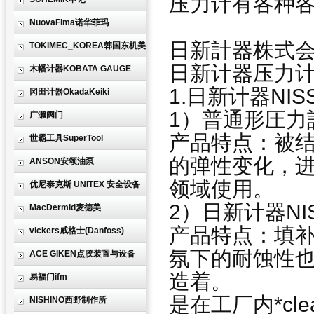
压力计有各种
NuovaFima诺华菲玛
日新計器株式
TOKIMEC_KOREA韩国东机美
日新计器压力
木幡计器KOBATA GAUGE
1.日新计器NIS
冈田计器OkadaKeiki
1）普通形圧力
广濑阀门
产品特点：被
世霸工具SuperTool
的弹性变化，
ANSON安颂油泵
领域使用。
优尼泰克斯 UNITEX 安全设备
2）日新计器NI
MacDermid麦德美
产品特点：填
vickers威格士(Danfoss)
氛下的耐蚀性
ACE GIKEN点胶装置与设备
造着。
易福门ifm
是在工厂内*cl
NISHINO西野制作所