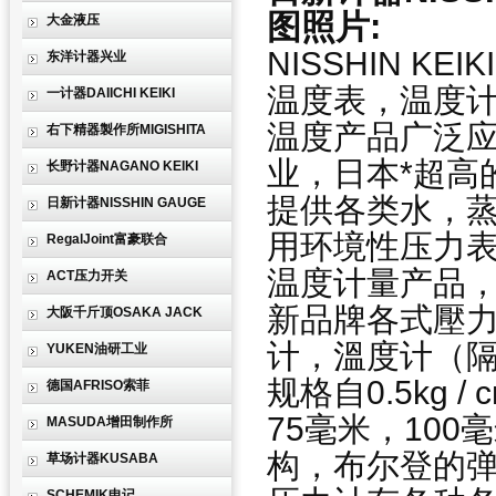
图照片:
大金液压
NISSHIN K
东洋计器兴业
温度表，温度计性
一计器DAIICHI KEIKI
温度产品广泛
右下精器製作所MIGISHITA
业，日本*超高
长野计器NAGANO KEIKI
提供各类水，
日新计器NISSHIN GAUGE
用环境性压力
RegalJoint富豪联合
温度计量产品，
ACT压力开关
新品牌各式壓
大阪千斤顶OSAKA JACK
计，溫度计（
YUKEN油研工业
规格自0.5kg /
德国AFRISO索菲
75毫米，100
MASUDA增田制作所
构，布尔登的
草场计器KUSABA
SCHEMIK申记