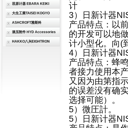
计
荏原计器 EBARA KEIKI
3）日新计器NI
大生工業TAISEI KOGYO
产品特点：以前通
ASHCROFT雅斯科
的开发可以地做
液压附件 HYD Accessories
计小型化。向(
HAKKO八兴EIGHTRON
4）日新计器NI
产品特点：蜂
者接力使用本产
又因为由第指
的误差没有确实
选择可能）。
5）微圧計。
5）日新计器NI