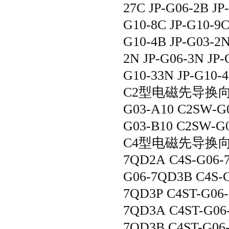
27C JP-G06-2B JP
G10-8C JP-G10-9C
G10-4B JP-G03-2N
2N JP-G06-3N JP-
G10-33N JP-G10-
C2型电磁先导换向
G03-A10 C2SW-G
G03-B10 C2SW-G
C4型电磁先导换向阀/
7QD2A C4S-G06-
G06-7QD3B C4S-G
7QD3P C4ST-G06
7QD3A C4ST-G06
7QD3B C4ST-G06