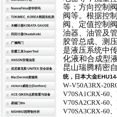
等；方向控制
NuovaFima诺华菲玛
阀等。根据控
TOKIMEC_KOREA韩国东机美
阀、定值控制
木幡计器KOBATA GAUGE
油器、油管及
冈田计器OkadaKeiki
胶管总成、测
广濑阀门
是液压系统中
世霸工具SuperTool
化液
和合成型
ANSON安颂油泵
昆山瑞腾精密自
优尼泰克斯 UNITEX 安全设备
统，日本大金EHU14
MacDermid麦德美
W-V50A3RX-20R
vickers威格士(Danfoss)
V70SA1CRX-60、
ACE GIKEN点胶装置与设备
V70SA2CRX-60
、
易福门ifm
V70SA3CRX-60、
NISHINO西野制作所