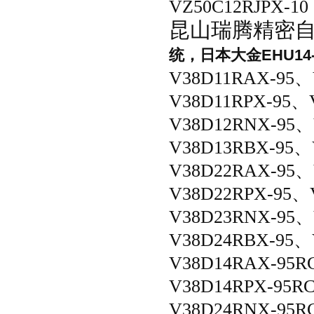
VZ50C12RJPX-1
昆山瑞腾精密自
统，日本大金EHU14
V38D11RAX-95、
V38D11RPX-95、
V38D12RNX-95、
V38D13RBX-95、
V38D22RAX-95、
V38D22RPX-95、
V38D23RNX-95、
V38D24RBX-95、
V38D14RAX-95
V38D14RPX-95R
V38D24RNX-95R