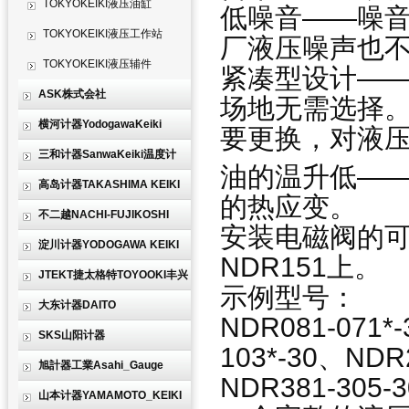
TOKYOKEIKI液压油缸
低噪音——噪音强
TOKYOKEIKI液压工作站
厂液压噪声也
TOKYOKEIKI液压辅件
紧凑型设计——
ASK株式会社
场地无需选择
横河计器YodogawaKeiki
要更换，对液
三和计器SanwaKeiki温度计
油的温升低——
高岛计器TAKASHIMA KEIKI
的热应变。
不二越NACHI-FUJIKOSHI
安装电磁阀的可
淀川计器YODOGAWA KEIKI
NDR151上。
JTEKT捷太格特TOYOOKI丰兴
示例型号：
大东计器DAITO
NDR081-071*-
SKS山阳计器
103*-30、NDR
旭計器工業Asahi_Gauge
NDR381-305-3
山本计器YAMAMOTO_KEIKI