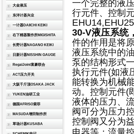
一个完整的液
大金液压
行元件、控制
东洋计器兴业
EHU14,EHU25
一计器DAIICHI KEIKI
30-V液压系统
右下精器製作所MIGISHITA
件的作用是将
长野计器NAGANO KEIKI
液压系统中的
日新计器NISSHIN GAUGE
泵的结构形式
RegalJoint富豪联合
执行元件(如液
ACT压力开关
机械
能转换为
大阪千斤顶OSAKA JACK
动。控制元件(
YUKEN油研工业
液体的压力、
德国AFRISO索菲
阀可分为压力
MASUDA增田制作所
控制阀又分为益
草场计器KUSABA
电器等；流量
SCHEMIK申记