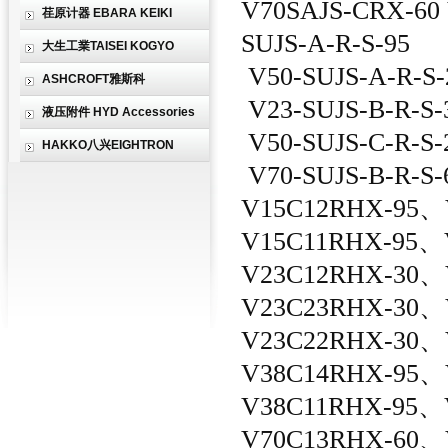
V70SAJS-CRX-60
荏原计器 EBARA KEIKI
SUJS-A-R-S-95
大生工業TAISEI KOGYO
V50-SUJS-A-R-S-
ASHCROFT雅斯科
V23-SUJS-B-R-S-3
液压附件 HYD Accessories
V50-SUJS-C-R-S-2
HAKKO八兴EIGHTRON
V70-SUJS-B-R-S-6
V15C12RHX-95、
V15C11RHX-95、
V23C12RHX-30、
V23C23RHX-30、
V23C22RHX-30、
V38C14RHX-95、
V38C11RHX-95、
V70C13RHX-60、