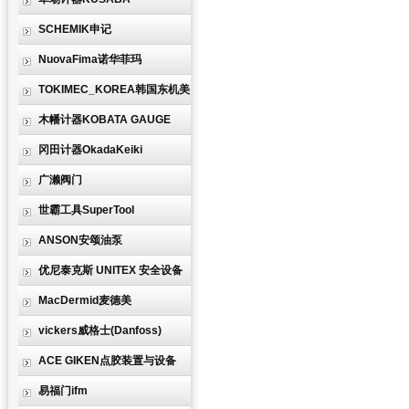
SCHEMIK申记
NuovaFima诺华菲玛
TOKIMEC_KOREA韩国东机美
木幡计器KOBATA GAUGE
冈田计器OkadaKeiki
广濑阀门
世霸工具SuperTool
ANSON安颂油泵
优尼泰克斯 UNITEX 安全设备
MacDermid麦德美
vickers威格士(Danfoss)
ACE GIKEN点胶装置与设备
易福门ifm