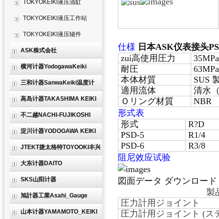
TOKYOKEIKI液压油缸
TOKYOKEIKI液压工作站
TOKYOKEIKI液压辅件
仕様
日本ASK仪表接头PSD
ASK株式会社
zui高使用圧力
35MPa
横河计器YodogawaKeiki
耐圧
63MPa
本体材質
SUS 
三和计器SanwaKeiki温度计
適用流体
清水
高岛计器TAKASHIMA KEIKI
Ｏリング材質
NBR
形式表
不二越NACHI-FUJIKOSHI
形式
R?D
淀川计器YODOGAWA KEIKI
PSD-5
R1/4
PSD-6
R3/8
JTEKT捷太格特TOYOOKI丰兴
阻尼效应试验
大东计器DAITO
SKS山阳计器
図面データ ダウンロード
製
旭計器工業Asahi_Gauge
圧力計用ジョイント
山本计器YAMAMOTO_KEIKI
圧力計用ジョイント (ス