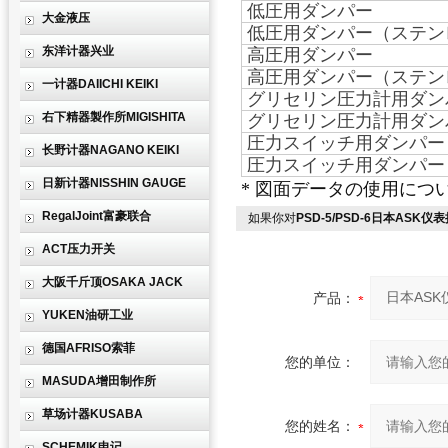
低圧用ダンパー
大金液压
低圧用ダンパー（ステン
东洋计器兴业
高圧用ダンパー
高圧用ダンパー（ステン
一计器DAIICHI KEIKI
グリセリン圧力計用ダン
右下精器製作所MIGISHITA
グリセリン圧力計用ダン
圧力スイッチ用ダンパー
长野计器NAGANO KEIKI
圧力スイッチ用ダンパー
日新计器NISSHIN GAUGE
* 図面データの使用に
RegalJoint富豪联合
如果你对
PSD-5/PSD-6日本ASK仪表
ACT压力开关
大阪千斤顶OSAKA JACK
产品：
YUKEN油研工业
德国AFRISO索菲
您的单位：
MASUDA增田制作所
草场计器KUSABA
您的姓名：
SCHEMIK申记