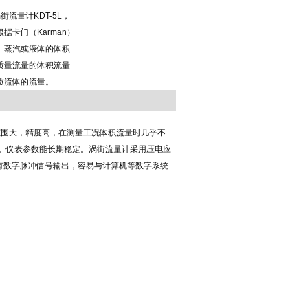
涡街流量计KDT-5L，
根据卡门（Karman）
、蒸汽或液体的体积
质量流量的体积流量
质流体的流量。
范围大，精度高，在测量工况体积流量时几乎不
。仪表参数能长期稳定。涡街流量计采用压电应
也有数字脉冲信号输出，容易与计算机等数字系统