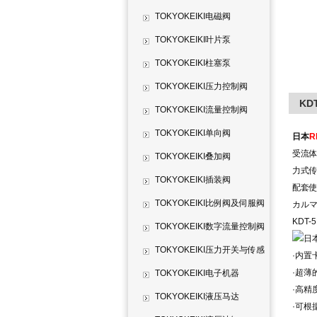
TOKYOKEIKI电磁阀
TOKYOKEIKI叶片泵
TOKYOKEIKI柱塞泵
TOKYOKEIKI压力控制阀
KD
TOKYOKEIKI流量控制阀
TOKYOKEIKI单向阀
日本
R
受流
TOKYOKEIKI叠加阀
力式传
TOKYOKEIKI插装阀
配套
TOKYOKEIKI比例阀及伺服阀
カル
KDT-
TOKYOKEIKI数字流量控制阀
TOKYOKEIKI压力开关与传感
·内置
·超薄
器
TOKYOKEIKI电子机器
·高精
TOKYOKEIKI液压马达
·可根