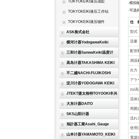
TOKYOKEIKI液压油缸
·模拟
·可选
TOKYOKEIKI液压工作站
TOKYOKEIKI液压辅件
仕 
型式
ASK株式会社
流量
横河计器YodogawaKeiki
配管
三和计器SanwaKeiki温度计
測温
高岛计器TAKASHIMA KEIKI
出力
不二越NACHI-FUJIKOSHI
アラ
淀川计器YODOGAWA KEIKI
zui
JTEKT捷太格特TOYOOKI丰兴
流体
大东计器DAITO
周囲
SKS山阳计器
流れ
旭計器工業Asahi_Gauge
使用
山本计器YAMAMOTO_KEIKI
電源