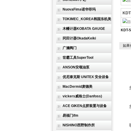
NuovaFima诺华菲玛
KDT
TOKIMEC_KOREA韩国东机美
木幡计器KOBATA GAUGE
KDT-
冈田计器OkadaKeiki
如果
广濑阀门
世霸工具SuperTool
ANSON安颂油泵
优尼泰克斯 UNITEX 安全设备
MacDermid麦德美
vickers威格士(Danfoss)
ACE GIKEN点胶装置与设备
易福门ifm
NISHINO西野制作所