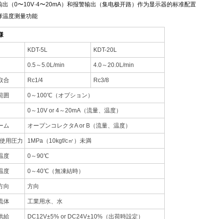
输出（0〜10V·4〜20mA）和报警输出（集电极开路）作为显示器的标准配置
择温度测量功能
様
KDT-5L
KDT-20L
0.5～5.0L/min
4.0～20.0L/min
取合
Rc1/4
Rc3/8
範囲
0～100℃（オプション）
0～10V or 4～20mA（流量、温度）
ーム
オープンコレクタA or B（流量、温度）
高使用圧力
1MPa（10kgf/c㎡）未満
温度
0～90℃
温度
0～40℃（無凍結時）
方向
方向
流体
工業用水、水
供給
DC12V±5% or DC24V±10%（出荷時設定）