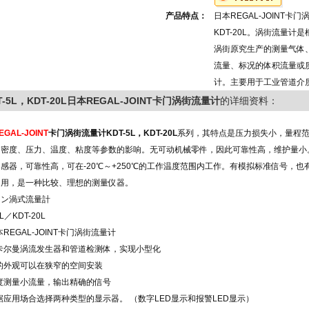
产品特点：
日本REGAL-JOINT卡门
KDT-20L。涡街流量计是
涡街原究生产的测量气体
流量、标况的体积流量或
计。主要用于工业管道介
T-5L，KDT-20L日本REGAL-JOINT卡门涡街流量计
的详细资料：
EGAL-JOINT
卡门涡街流量计
KDT-5L，KDT-20L
系列，其特点是压力损失小，量程
体密度、压力、温度、粘度等参数的影响。无可动机械零件，因此可靠性高，维护量小
感器，可靠性高，可在-20℃～+250℃的工作温度范围内工作。有模拟标准信号，
使用，是一种比较、理想的测量仪器。
マン渦式流量計
5L／KDT-20L
卡尔曼涡流发生器和管道检测体，实现小型化
的外观可以在狭窄的空间安装
度测量小流量，输出精确的信号
据应用场合选择两种类型的显示器。 （数字LED显示和报警LED显示）