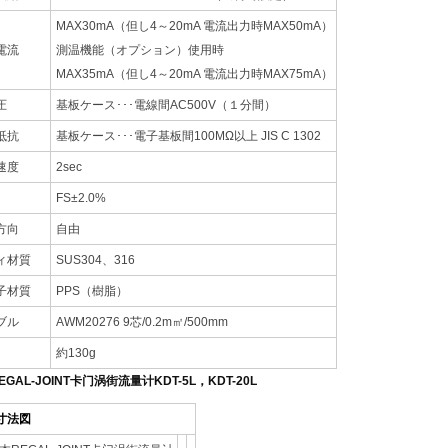
MAX30mA（但し4～20mA 電流出力時MAX50mA）
電流
測温機能（オプション）使用時
MAX35mA（但し4～20mA 電流出力時MAX75mA）
圧
基板ケース･･･電線間AC500V（１分間）
抵抗
基板ケース･･･電子基板間100MΩ以上 JIS C 1302
速度
2sec
FS±2.0%
方向
自由
ィ材質
SUS304、316
子材質
PPS（樹脂）
ブル
AWM20276 9芯/0.2m㎡/500mm
約130g
EGAL-JOINT卡门涡街流量计
KDT-5L，KDT-20L
寸法図