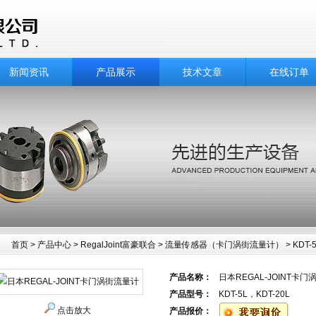
新闻资讯
产品展示
技术文章
在线订单
首页
>
产品中心
>
RegalJoint富豪联合
>
流量传感器（卡门涡街流量计）
> KDT
中心
产品名称：
日本REGAL-JOINT卡
产品型号：
KDT-5L，KDT-20L
点击放大
产品报价：