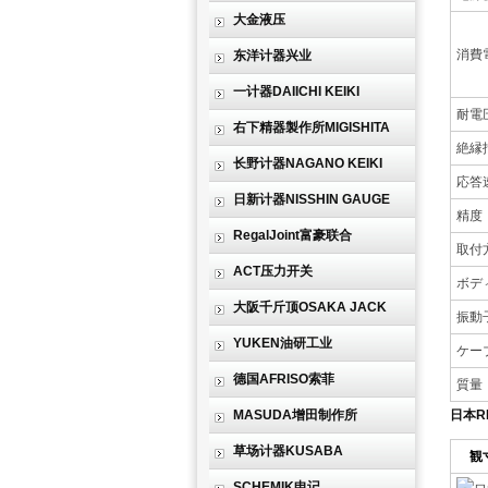
大金液压
消費
东洋计器兴业
一计器DAIICHI KEIKI
耐電
右下精器製作所MIGISHITA
絶縁
长野计器NAGANO KEIKI
応答
日新计器NISSHIN GAUGE
精度
RegalJoint富豪联合
取付
ACT压力开关
ボデ
大阪千斤顶OSAKA JACK
振動
YUKEN油研工业
ケー
德国AFRISO索菲
質量
MASUDA增田制作所
日本R
草场计器KUSABA
外
観
SCHEMIK申记