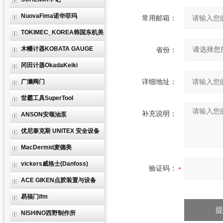
NuovaFima诺华菲玛
常用邮箱：
TOKIMEC_KOREA韩国东机美
木幡计器KOBATA GAUGE
省份：
冈田计器OkadaKeiki
详细地址：
广濑阀门
世霸工具SuperTool
补充说明：
ANSON安颂油泵
优尼泰克斯 UNITEX 安全设备
MacDermid麦德美
vickers威格士(Danfoss)
验证码：
ACE GIKEN点胶装置与设备
易福门ifm
NISHINO西野制作所