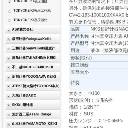
在压力波动的情况下：压力范围
TOKYOKEIKI液压油缸
另外，确保列出的接液部件与
TOKYOKEIKI液压工作站
GV42-163-1000100XXXX0
TOKYOKEIKI液压辅件
有关更多信息，请参阅JIS B 7
品牌
NKS长野计器NAGA
ASK株式会社
产品名称
甘油真空压力表 AU 1/
横河计器YodogawaKeiki
产品型号
甘油真空压力表(100Φ
三和计器SanwaKeiki温度计
用途
液体（接液部位是
形状(取付)
高岛计器TAKASHIMA KEIKI
接口螺纹
不二越NACHI-FUJIKOSHI
表盘大小
淀川计器YODOGAWA KEIKI
特長
JTEKT捷太格特TOYOOKI丰兴
大きさ： Φ100
大东计器DAITO
形状(取付)： 立形A枠
SKS山阳计器
接続： 1/2NPT
材質： SUS
旭計器工業Asahi_Gauge
圧力レンジ： -0.1~0.6MPa
山本计器YAMAMOTO_KEIKI
精度： ±1.6%F.S.