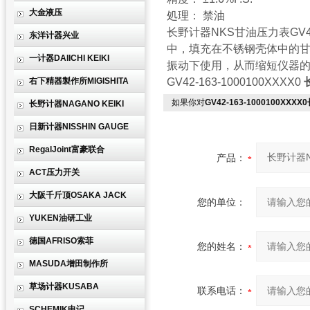
大金液压
処理： 禁油
长野计器NKS甘油压力表GV4
东洋计器兴业
中，填充在不锈钢壳体中的甘
一计器DAIICHI KEIKI
振动下使用，从而缩短仪器
右下精器製作所MIGISHITA
GV42-163-1000100XXXX0
如果你对
GV42-163-1000100XX
长野计器NAGANO KEIKI
日新计器NISSHIN GAUGE
RegalJoint富豪联合
产品：
ACT压力开关
大阪千斤顶OSAKA JACK
您的单位：
YUKEN油研工业
德国AFRISO索菲
您的姓名：
MASUDA增田制作所
草场计器KUSABA
联系电话：
SCHEMIK申记