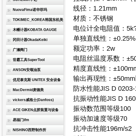
线径：1.21mm
NuovaFima诺华菲玛
材质：不锈钢
TOKIMEC_KOREA韩国东机美
电位计
全电阻值：5k?
木幡计器KOBATA GAUGE
单独直线性：±0.25%
冈田计器OkadaKeiki
额定功率：2w
广濑阀门
电阻丝温度系数：±50p.
世霸工具SuperTool
精度
直线性：±100m
ANSON安颂油泵
输出再现性：±50m
优尼泰克斯 UNITEX 安全设备
防水性能
JIS D 0203
MacDermid麦德美
抗振动性能
JIS D 16
vickers威格士(Danfoss)
振动数范围等级100
ACE GIKEN点胶装置与设备
振动加速度等级70
易福门ifm
抗冲击性能
196m/
NISHINO西野制作所