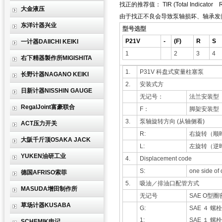
找正的推荐值： TIR (Total Indicator 
大金液压
由于找正不良会导致泵轴损坏、轴承发
东洋计器兴业
型号选型
P21V
-
(F)
R
S
一计器DAIICHI KEIKI
1
2
3
4
右下精器製作所MIGISHITA
1.
P31V 科盘式変量柱塞泵
长野计器NAGANO KEIKI
2.
安装式方
日新计器NISSHIN GAUGE
无记号：
法兰安装型
RegalJoint富豪联合
F：
脚架安装型
3.
泵轴旋转方向 (从轴侧看)
ACT压力开关
R:
右旋转（顺
大阪千斤顶OSAKA JACK
L:
左旋转（逆
YUKEN油研工业
4.
Displacement code
S:
one side of 
德国AFRISO索菲
5.
吸油／排油口配管方式
MASUDA增田制作所
无记号
SAE O型
草场计器KUSABA
G:
SAE ４ 
1:
SAE １ 
SCHEMIK申记