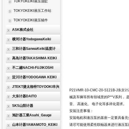
TOKYOKEIKI液压油缸
TOKYOKEIKI液压工作站
TOKYOKEIKI液压辅件
ASK株式会社
横河计器YodogawaKeiki
三和计器SanwaKeiki温度计
高岛计器TAKASHIMA KEIKI
不二越NACHI-FUJIKOSHI
淀川计器YODOGAWA KEIKI
JTEKT捷太格特TOYOOKI丰兴
P21VMR-10-CMC-20-S121B-J
东京计
大东计器DAITO
械及车辆等所有領域里的P**V系列，
音、 高速化、 电子化等多祥化需求。
SKS山阳计器
安裝注意事项：
旭計器工業Asahi_Gauge
安裝电机和液压泵的基座一定要具备充
山本计器YAMAMOTO_KEIKI
请尽可能使用柔性联軸器来进行液压泵