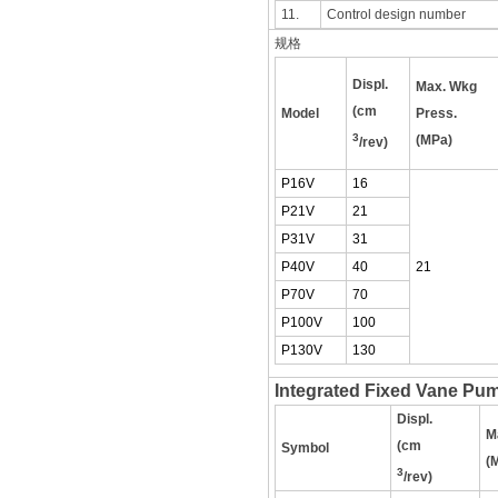
11.
Control design number
规格
Displ.
Max. Wkg
(cm
Model
Press.
3
(MPa)
/rev)
P16V
16
P21V
21
P31V
31
P40V
40
21
P70V
70
P100V
100
P130V
130
Integrated Fixed Vane Pum
Displ.
M
(cm
Symbol
(
3
/rev)