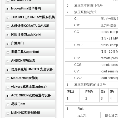
6.
液压泵本体设计代号
NuovaFima诺华菲玛
7.
液压泵控制方式
TOKIMEC_KOREA韩国东机美
C:
压力补偿装置
CM:
压力补偿器（1
木幡计器KOBATA GAUGE
CC:
press. comp.
冈田计器OkadaKeiki
(1.5 - 21 MP
广濑阀门
CMC:
press. comp.
(1.5 - 10.5 
世霸工具SuperTool
CG:
remote pres
ANSON安颂油泵
CCG:
remote press
优尼泰克斯 UNITEX 安全设备
CV:
load sensing
MacDermid麦德美
CVC:
load sensing
8.
液压泵控制阀的设计号
vickers威格士(Danfoss)
(F11)
-
P70V
(3)
(F)
ACE GIKEN点胶装置与设备
1
2
3
4
易福门ifm
1.
Fluid
NISHINO西野制作所
无记号
一般石油类