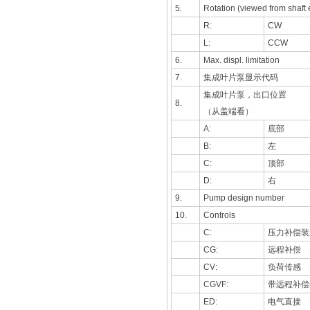
5.
Rotation (viewed from 
R:
CW
L:
CCW
6.
Max. displ. limitation
7.
集成叶片泵显示代码
集成叶片泵，出口位置
8.
（从盖端看）
A:
底部
B:
左
C:
顶部
D:
右
9.
Pump design number
10.
Controls
C:
压力补偿装
CG:
远程补偿
CV:
负荷传感
CGVF:
带远程补偿
ED:
电气直接