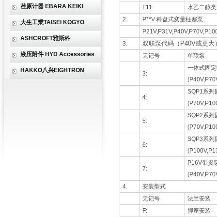
荏原计器 EBARA KEIKI
F11:
水乙二醇类
2.
P**V
科盘式変量柱塞泵
大生工業TAISEI KOGYO
P21V,P31V,P40V,P70V,P10
ASHCROFT雅斯科
双联泵代码（P40V或更大
3.
液压附件 HYD Accessories
无记号
单联泵
一体式固定
HAKKO八兴EIGHTRON
3:
(P40V,P70
SQP1系
4:
(P70V,P10
SQP2系
5:
(P70V,P10
SQP3系
6:
(P100V,P1
P16V带
7:
(P40V,P70
4.
安装型式
无记号
法兰安装
F:
脚座安装