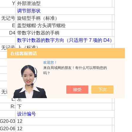
Y
外部泄油型
调节部形状
无记号
旋钮型手柄（标准）
E
盖型螺帽·方头调节螺栓
D4
带数字计数器的手柄
数字计数器的数字方向（只适用于 7 项的 D4）
无记号
上（标准）
L
左
R
右
欢迎您！
来自局域网的朋友！有什么可以帮助您的
U
下
吗？
调节部分的方向
详细请参照［外形尺寸］
无记号
上（标准）
L:
左
R:
下
设计编号
G20-03
12
G20-06
12