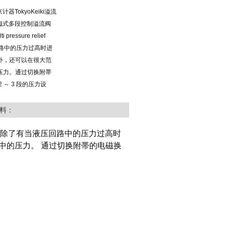
东京计器TokyoKeiki溢流
电磁式多段控制溢流阀​
i pressure relief
压回路中的压力过高时进
外，还可以在很大范
压力。通过切换附帯
 ～ 3 段的压力设
料：
除了有当液压回路中的压力过高时
中的压力。 通过切换附帯的电磁换