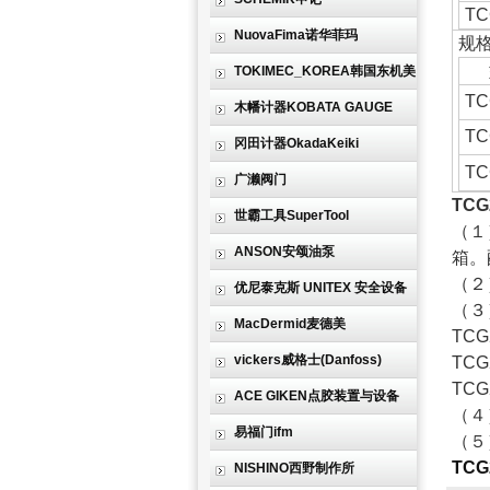
TC
NuovaFima诺华菲玛
规
TOKIMEC_KOREA韩国东机美
TC
木幡计器KOBATA GAUGE
TC
冈田计器OkadaKeiki
TC
广濑阀门
TCG2
世霸工具SuperTool
（１
ANSON安颂油泵
箱。
（２
优尼泰克斯 UNITEX 安全设备
（３
MacDermid麦德美
TCG
vickers威格士(Danfoss)
TCG
TCG
ACE GIKEN点胶装置与设备
（４
易福门ifm
（５
TCG2
NISHINO西野制作所