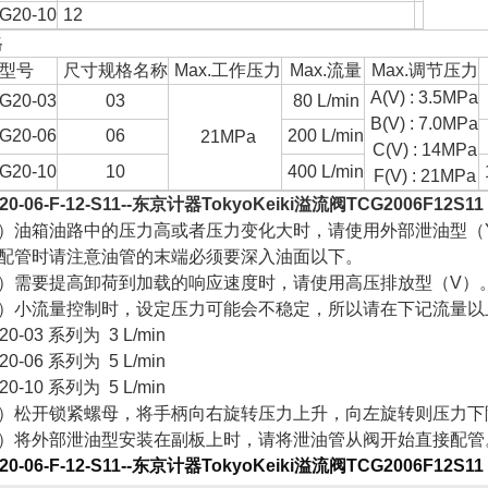
G20-10
12
格
型号
尺寸规格名称
Max.工作压力
Max.流量
Max.调节压力
A(V) : 3.5MPa
G20-03
03
80 L/min
B(V) : 7.0MPa
G20-06
06
200 L/min
21MPa
C(V) : 14MPa
G20-10
10
400 L/min
F(V) : 21MPa
0-06-F-12-S11--
东京计器TokyoKeiki溢流阀TCG2006F12S11
）油箱油路中的压力高或者压力变化大时，请使用外部泄油型（
配管时请注意油管的末端必须要深入油面以下。
）需要提高卸荷到加载的响应速度时，请使用高压排放型（V）
）小流量控制时，设定压力可能会不稳定，所以请在下记流量以
20-03 系列为 3 L/min
20-06 系列为 5 L/min
20-10 系列为 5 L/min
）松开锁紧螺母，将手柄向右旋转压力上升，向左旋转则压力下
）将外部泄油型安装在副板上时，请将泄油管从阀开始直接配管
0-06-F-12-S11--
东京计器TokyoKeiki溢流阀TCG2006F12S11