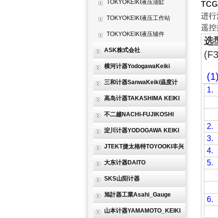
TOKYOKEIKI液压油缸
TCG2
进行
TOKYOKEIKI液压工作站
遥控
TOKYOKEIKI液压辅件
选
ASK株式会社
(F
横河计器YodogawaKeiki
(
三和计器SanwaKeiki温度计
1.
高岛计器TAKASHIMA KEIKI
不二越NACHI-FUJIKOSHI
2.
淀川计器YODOGAWA KEIKI
3.
JTEKT捷太格特TOYOOKI丰兴
4.
5.
大东计器DAITO
SKS山阳计器
旭計器工業Asahi_Gauge
6.
山本计器YAMAMOTO_KEIKI