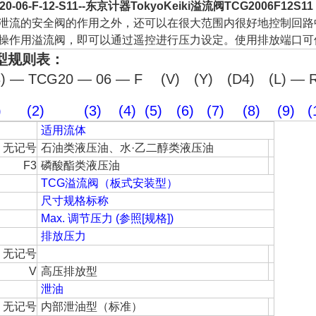
0-06-F-12-S11--
东京计器TokyoKeiki溢流阀TCG2006F12S11
泄流的安全阀的作用之外，还可以在很大范围内很好地控制回路
操作用溢流阀，即可以通过遥控进行压力设定。使用排放端口可
型规则表：
3) — TCG20 — 06 — F (V) (Y) (D4) (L) — 
1) (2) (3) (4) (5) (6) (7) (8) (9) 
适用流体
无记号
石油类液压油、水·乙二醇类液压油
F3
磷酸酯类液压油
TCG溢流阀（板式安装型）
尺寸规格标称
Max. 调节压力 (参照[规格])
排放压力
无记号
V
高压排放型
泄油
无记号
内部泄油型（标准）