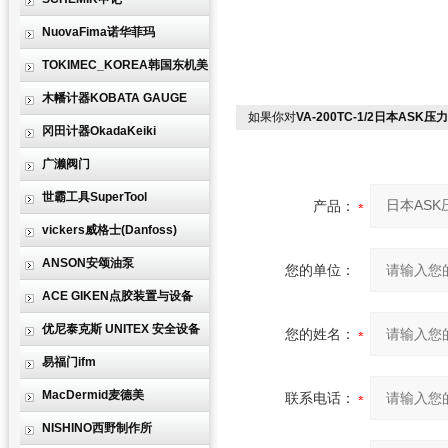
NuovaFima诺华菲玛
TOKIMEC_KOREA韩国东机美
木幡计器KOBATA GAUGE
如果你对
VA-200TC-1/2日本ASK
冈田计器OkadaKeiki
广濑阀门
世霸工具SuperTool
产品：
vickers威格士(Danfoss)
ANSON安颂油泵
您的单位：
ACE GIKEN点胶装置与设备
优尼泰克斯 UNITEX 安全设备
您的姓名：
易福门ifm
MacDermid麦德美
联系电话：
NISHINO西野制作所