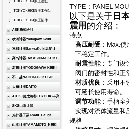
TOKYOKEIKI液压油缸
TYPE：PANEL MOU
TOKYOKEIKI液压工作站
以下是关于
日本
TOKYOKEIKI液压辅件
震用
的介绍：
ASK株式会社
特点
横河计器YodogawaKeiki
高压耐受
：Max.
三和计器SanwaKeiki温度计
下稳定工作。
高岛计器TAKASHIMA KEIKI
耐震性能
：专门设
淀川计器YODOGAWA KEIKI
阀门的密封性和正
不二越NACHI-FUJIKOSHI
材质优良
：采用不
大东计器DAITO
可延长使用寿命。
JTEKT捷太格特TOYOOKI丰兴
调节功能
：手柄全
SKS山阳计器
实现对流体流量和
旭計器工業Asahi_Gauge
规格
山本计器YAMAMOTO_KEIKI