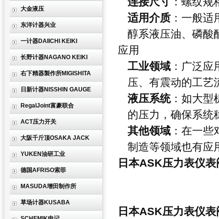
连接尺寸
：螺纹规
大金液压
适用介质
：一般适
东洋计器兴业
醇系液压油、磷酸
一计器DAIICHI KEIKI
应用
长野计器NAGANO KEIKI
工业领域
：广泛应
右下精器製作所MIGISHITA
压、有震动的工艺
日新计器NISSHIN GAUGE
液压系统
：如大型
RegalJoint富豪联合
的压力，确保系统
ACT压力开关
其他领域
：在一些
大阪千斤顶OSAKA JACK
制造等领域也有应
YUKEN油研工业
日本ASK压力表仪表阀V
德国AFRISO索菲
MASUDA增田制作所
草场计器KUSABA
日本ASK压力表仪表阀V
SCHEMIK申记