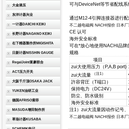
可与DeviceNet等节省配线
大金液压
东洋计器兴业
通过M12-4引脚连接器进行
一计器DAIICHI KEIKI
不二越电磁阀 NACHI报价 日本
CE 认可
长野计器NAGANO KEIKI
海外安全标准
右下精器製作所MIGISHITA
可在*放心地使用NACHI品
规格
日新计器NISSHIN GAUGE
项目
RegalJoint富豪联合
zui大使用压力（P,A,B port)
ACT压力开关
（注1）
zui大流量
大阪千斤顶OSAKA JACK
許容背圧（T端口）
保持电力（DC24V）
YUKEN油研工业
防尘、防水级别
德国AFRISO索菲
海外安全标准
注1）zui大流量因动作记
MASUDA增田制作所
不二越电磁阀 NACHI报价 日本
草场计器KUSABA
SCHEMIK申记