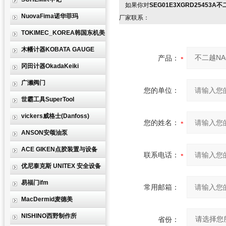
如果你对
SEG01E3XGRD25453A不二
NuovaFima诺华菲玛
厂家联系：
TOKIMEC_KOREA韩国东机美
木幡计器KOBATA GAUGE
产品：
冈田计器OkadaKeiki
广濑阀门
您的单位：
世霸工具SuperTool
vickers威格士(Danfoss)
您的姓名：
ANSON安颂油泵
ACE GIKEN点胶装置与设备
联系电话：
优尼泰克斯 UNITEX 安全设备
易福门ifm
常用邮箱：
MacDermid麦德美
NISHINO西野制作所
省份：