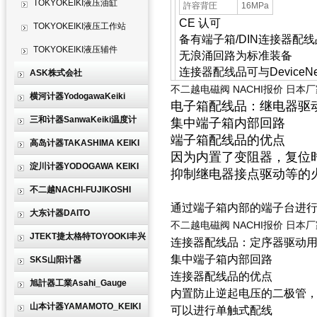
TOKYOKEIKI液压油缸
許容背圧
16MPa
CE 认可
TOKYOKEIKI液压工作站
备有端子箱/DIN连接器配
TOKYOKEIKI液压辅件
无浪涌回路为标准装备
连接器配线品可与Device
ASK株式会社
不二越电磁阀 NACHI报价 日本
横河计器YodogawaKeiki
电子箱配线品：继电器驱动用
三和计器SanwaKeiki温度计
集中端子箱内部回路
端子箱配线品的优点
高岛计器TAKASHIMA KEIKI
因为内置了变阻器，复位
淀川计器YODOGAWA KEIKI
抑制继电器接点驱动等的
不二越NACHI-FUJIKOSHI
通过端子箱内部的端子台进
大东计器DAITO
不二越电磁阀 NACHI报价 日本
JTEKT捷太格特TOYOOKI丰兴
连接器配线品：定序器驱动用 
集中端子箱内部回路
SKS山阳计器
连接器配线品的优点
旭計器工業Asahi_Gauge
内置防止逆起电压的二极管
山本计器YAMAMOTO_KEIKI
可以进行单触式配线