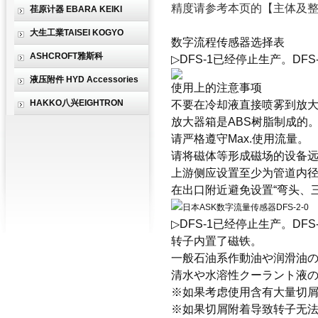
精度请参考本页的【主体及
荏原计器 EBARA KEIKI
大生工業TAISEI KOGYO
数字流程传感器选择表
ASHCROFT雅斯科
▷DFS-1已经停止生产。D
液压附件 HYD Accessories
使用上的注意事项
HAKKO八兴EIGHTRON
不要在冷却液直接喷雾到放
放大器箱是ABS树脂制成的
请严格遵守Max.使用流量。
请将磁体等形成磁场的设备
上游侧应设置至少为管道内径
在出口附近避免设置“弯头、三
▷DFS-1已经停止生产。D
转子内置了磁铁。
一般石油系作動油や润滑油の
清水や水溶性クーラント液の
※如果考虑使用含有大量切屑
※如果切屑附着导致转子无