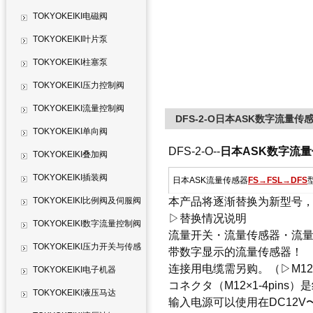
TOKYOKEIKI电磁阀
TOKYOKEIKI叶片泵
TOKYOKEIKI柱塞泵
TOKYOKEIKI压力控制阀
TOKYOKEIKI流量控制阀
DFS-2-O日本ASK数字流量传感器
TOKYOKEIKI单向阀
DFS-2-O--
日本ASK数字流量传
TOKYOKEIKI叠加阀
TOKYOKEIKI插装阀
日本ASK流量传感器
FS→FSL→DFS
TOKYOKEIKI比例阀及伺服阀
本产品将逐渐替换为新型号，
▷替换情况说明
TOKYOKEIKI数字流量控制阀
流量开关・流量传感器・流
TOKYOKEIKI压力开关与传感
带数字显示的流量传感器！
连接用电缆需另购。（
▷
M1
器
TOKYOKEIKI电子机器
コネクタ（M12×1-4pins
TOKYOKEIKI液压马达
输入电源可以使用在DC12V