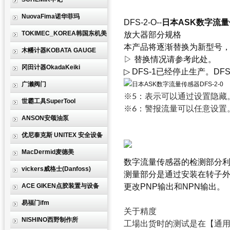
NuovaFima诺华菲玛
DFS-2-O--
日本ASK数字流量传
TOKIMEC_KOREA韩国东机美
放大器部分规格
本产品将逐渐替换为新型号，
木幡计器KOBATA GAUGE
▷ 替换情况请参考此处。
冈田计器OkadaKeiki
▷ DFS-1已经停止生产。D
广濑阀门
※5：表示可以通过设置隐藏
世霸工具SuperTool
※6：警报流量可以任意设置
ANSON安颂油泵
优尼泰克斯 UNITEX 安全设备
MacDermid麦德美
数字流量传感器的检测部分利
vickers威格士(Danfoss)
测量部分是通过安装在转子外
ACE GIKEN点胶装置与设备
更改PNP输出和NPN输出。
易福门ifm
关于精度
NISHINO西野制作所
工場出货时的测试是在【通用工作