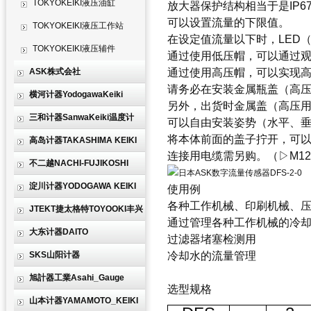
TOKYOKEIKI液压油缸
放大器保护结构相当于是IP6
可以设置流量的下限值。
TOKYOKEIKI液压工作站
在设定值流量以下时，LED
TOKYOKEIKI液压辅件
通过使用低压帽，可以通过
ASK株式会社
通过使用高压帽，可以实现高
请务必在安装金属瓶盖（高
横河计器YodogawaKeiki
另外，出货时金属盖（高压
三和计器SanwaKeiki温度计
可以自由安装姿势（水平、
将本体前面的盖子拧开，可
高岛计器TAKASHIMA KEIKI
连接用电缆需另购。（▷M12
不二越NACHI-FUJIKOSHI
淀川计器YODOGAWA KEIKI
使用例
各种工作机械、印刷机械、
JTEKT捷太格特TOYOOKI丰兴
通过管理各种工作机械的冷
大东计器DAITO
过滤器堵塞检测用
SKS山阳计器
冷却水的流量管理
旭計器工業Asahi_Gauge
选型规格
山本计器YAMAMOTO_KEIKI