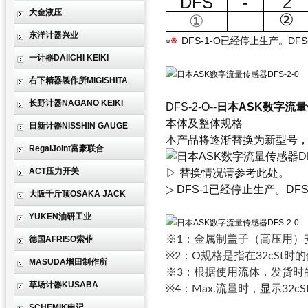
DFS
-
2
大金液压
②
①
东洋计器兴业
※
DFS-1-O已经停止生产。DF
※
一计器DAIICHI KEIKI
右下精器製作所MIGISHITA
长野计器NAGANO KEIKI
DFS-2-O--
日本ASK数字流量传
本体及整体规格
日新计器NISSHIN GAUGE
本产品将逐渐替换为新型号，
RegalJoint富豪联合
ACT压力开关
▷ 替换情况请参考此处。
▷ DFS-1已经停止生产。D
大阪千斤顶OSAKA JACK
YUKEN油研工业
※1：金属制盖子（高压用）
德国AFRISO索菲
※2：O规格是指在32cSt时
MASUDA增田制作所
※3：根据使用流体，发货时
草场计器KUSABA
※4：Max.流量时，显示32c
SCHEMIK申记