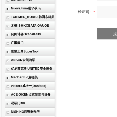
NuovaFima诺华菲玛
验证码：
TOKIMEC_KOREA韩国东机美
木幡计器KOBATA GAUGE
冈田计器OkadaKeiki
广濑阀门
世霸工具SuperTool
ANSON安颂油泵
优尼泰克斯 UNITEX 安全设备
MacDermid麦德美
vickers威格士(Danfoss)
ACE GIKEN点胶装置与设备
易福门ifm
NISHINO西野制作所