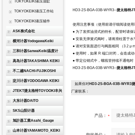
TOKYOKEIKI液压油缸
HD3-2S-BGA-03B-WYR3--
捷太格特JTE
TOKYOKEIKI液压工作站
TOKYOKEIKI液压辅件
使用注意事项（使用前请仔细阅读使用
ASK株式会社
● 为了发挥油浸式的特长，配管时请保证
● 安装无弹簧式阀时，请将滑柱置于水
横河计器YodogawaKeiki
● 请对安装面进行与阀面相同 （3.2 μ
三和计器SanwaKeiki温度计
● 使用时，如果 R 端口封闭，会造成
● 带定位销式中，螺线管持续不通电时，请
高岛计器TAKASHIMA KEIKI
HD3-2S-BGA-03B-WYR3--
捷太格特JTE
不二越NACHI-FUJIKOSHI
淀川计器YODOGAWA KEIKI
如果你对
HD3-2S-BGA-03B-WYR
JTEKT捷太格特TOYOOKI丰兴
厂家联系：
大东计器DAITO
SKS山阳计器
产品：
旭計器工業Asahi_Gauge
山本计器YAMAMOTO_KEIKI
您的单位：