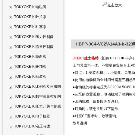
点击放大
TOKYOKEIKI电磁阀
TOKYOKEIKI叶片泵
TOKYOKEIKI柱塞泵
TOKYOKEIKI压力控制阀
HBPP-3C4-VC2V-14A3-b-3
TOKYOKEIKI流量控制阀
TOKYOKEIKI单向阀
JTEKT捷太格特
（旧称TOYOOKI丰兴
上与其成为一体。不需要在安装台上对
TOKYOKEIKI叠加阀
●特点：1.安装面积小，小型化。2.
TOKYOKEIKI插装阀
●使用的电动机为全封闭外扇型三相感
TOKYOKEIKI比例阀及伺服阀
●电动机的标准电压为AC200V 50/60Hz
●从泵的位置观察，电动机端子箱的标
TOKYOKEIKI数字流量控制阀
●泵的规格，请参阅各泵系列。
TOKYOKEIKI压力开关与传感
●订购时，请您注明以下型号。
●对应CE要求时，敬请垂询。
器
TOKYOKEIKI电子机器
型号说明
TOKYOKEIKI液压马达