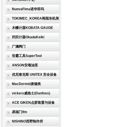
NuovaFima诺华菲玛
TOKIMEC_KOREA韩国东机美
木幡计器KOBATA GAUGE
冈田计器OkadaKeiki
广濑阀门
世霸工具SuperTool
ANSON安颂油泵
优尼泰克斯 UNITEX 安全设备
MacDermid麦德美
vickers威格士(Danfoss)
ACE GIKEN点胶装置与设备
易福门ifm
NISHINO西野制作所