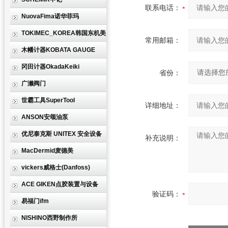
联系电话：
NuovaFima诺华菲玛
TOKIMEC_KOREA韩国东机美
常用邮箱：
木幡计器KOBATA GAUGE
冈田计器OkadaKeiki
省份：
广濑阀门
世霸工具SuperTool
详细地址：
ANSON安颂油泵
优尼泰克斯 UNITEX 安全设备
补充说明：
MacDermid麦德美
vickers威格士(Danfoss)
ACE GIKEN点胶装置与设备
验证码：
易福门ifm
NISHINO西野制作所