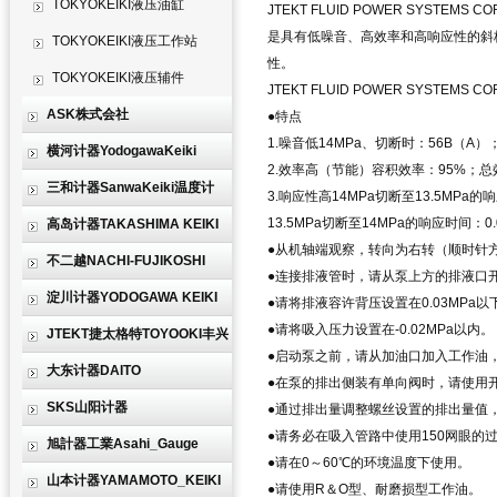
TOKYOKEIKI液压油缸
JTEKT FLUID POWER SYSTEMS
是具有低噪音、高效率和高响应性的斜
TOKYOKEIKI液压工作站
性。
TOKYOKEIKI液压辅件
JTEKT FLUID POWER SYSTEMS CO
ASK株式会社
●特点
1.噪音低14MPa、切断时：56B（A）；
横河计器YodogawaKeiki
2.效率高（节能）容积效率：95%；总效率：
三和计器SanwaKeiki温度计
3.响应性高14MPa切断至13.5MPa的响
13.5MPa切断至14MPa的响应时间：0.
高岛计器TAKASHIMA KEIKI
●从机轴端观察，转向为右转（顺时针
不二越NACHI-FUJIKOSHI
●连接排液管时，请从泵上方的排液口
淀川计器YODOGAWA KEIKI
●请将排液容许背压设置在0.03MPa以
●请将吸入压力设置在-0.02MPa以内。
JTEKT捷太格特TOYOOKI丰兴
●启动泵之前，请从加油口加入工作油
大东计器DAITO
●在泵的排出侧装有单向阀时，请使用开启
SKS山阳计器
●通过排出量调整螺丝设置的排出量值，
●请务必在吸入管路中使用150网眼的
旭計器工業Asahi_Gauge
●请在0～60℃的环境温度下使用。
山本计器YAMAMOTO_KEIKI
●请使用R＆O型、耐磨损型工作油。