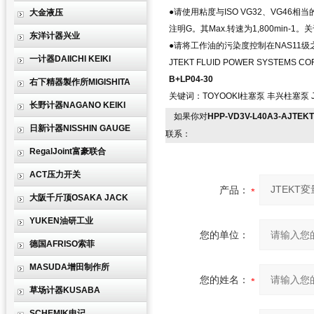
●请使用粘度与ISO VG32、VG4
大金液压
注明G。其Max.转速为1,800min
东洋计器兴业
●请将工作油的污染度控制在NAS11级
一计器DAIICHI KEIKI
JTEKT FLUID POWER SYSTEMS C
B+LP04-30
右下精器製作所MIGISHITA
关键词：TOYOOKI柱塞泵 丰兴柱塞泵 
长野计器NAGANO KEIKI
如果你对
HPP-VD3V-L40A3-AJTEK
日新计器NISSHIN GAUGE
联系：
RegalJoint富豪联合
ACT压力开关
产品：
大阪千斤顶OSAKA JACK
YUKEN油研工业
您的单位：
德国AFRISO索菲
MASUDA增田制作所
您的姓名：
草场计器KUSABA
SCHEMIK申记