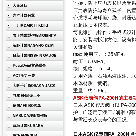
连接，防止压力表长期承受
大金液压
压力表防护与寿命延长
：内置密
东洋计器兴业
介质损耗与环境污染。耐压达 6
止超压损坏仪表。
一计器DAIICHI KEIKI
简化维护与操作
：手柄式设计
右下精器製作所MIGISHITA
路，安装与拆卸方便。设有
长野计器NAGANO KEIKI
关键参数
：
max.使用压力
：35MPa。
日新计器NISSHIN GAUGE
耐压
：63MPa。
RegalJoint富豪联合
接口规格
：Rc1/4。
ACT压力开关
适用介质
：石油系液压油、水 
本体材质
：黄铜。
大阪千斤顶OSAKA JACK
重量
：约 530g。
YUKEN油研工业
ASK仪表阀PA-200N的主
日本 ASK 仪表阀（以 PA
德国AFRISO索菲
护，广泛用于液压 / 润滑 /
MASUDA增田制作所
与需延长仪表寿命的工况。
草场计器KUSABA
日本ASK仪表阀PA_200N
典
SCHEMIK申记