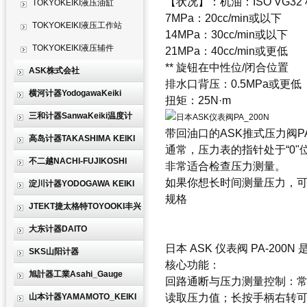
【状况】：机油：ISO VG32 
TOKYOKEIKI液压油缸
7MPa：20cc/min或以下
TOKYOKEIKI液压工作站
14MPa：30cc/min或以下
TOKYOKEIKI液压辅件
21MPa：40cc/min或更低
** 旋钮在中性位/闭合位置
ASK株式会社
排水口背压：0.5MPa或更低
横河计器YodogawaKeiki
扭矩：25N·m
三和计器SanwaKeiki温度计
带回油口的ASK推式压力阀P
高岛计器TAKASHIMA KEIKI
通常，压力表的指针处于“0
不二越NACHI-FUJIKOSHI
非常适合检查压力测量。
如果你想长时间测量压力，
淀川计器YODOGAWA KEIKI
规格
JTEKT捷太格特TOYOOKI丰兴
大东计器DAITO
日本 ASK 仪表阀 PA-
SKS山阳计器
核心功能
：
旭計器工業Asahi_Gauge
回路通断与压力测量控制
：
山本计器YAMAMOTO_KEIKI
读取压力值；长按手柄右转