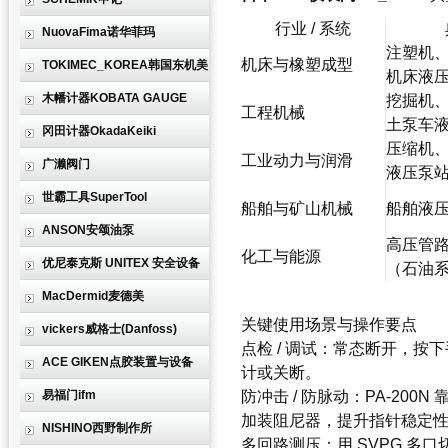
行业 / 系统
NuovaFima诺华菲玛
注塑机
机床与橡塑成型
TOKIMEC_KOREA韩国东机美
机床液
木幡计器KOBATA GAUGE
挖掘机
工程机械
土泵车
冈田计器OkadaKeiki
压缩机
工业动力与润滑
广濑阀门
液压泵
世霸工具SuperTool
船舶与矿山机械
船舶液
ANSON安颂油泵
高压管
化工与能源
优尼泰克斯 UNITEX 安全设备
（石油系 
MacDermid麦德美
关键使用场景与操作要点
vickers威格士(Danfoss)
点检 / 调试：常态断开，
ACE GIKEN点胶装置与设备
计或关断。
易福门ifm
防冲击 / 防脉动：PA-20
加装阻尼器，提升指针稳定
NISHINO西野制作所
多回路测压：用 SVPG 