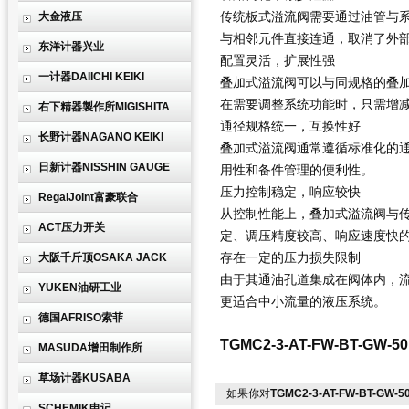
传统板式溢流阀需要通过油管与
大金液压
与相邻元件直接连通，取消了外
东洋计器兴业
配置灵活，扩展性强
一计器DAIICHI KEIKI
叠加式溢流阀可以与同规格的叠
在需要调整系统功能时，只需增
右下精器製作所MIGISHITA
通径规格统一，互换性好
长野计器NAGANO KEIKI
叠加式溢流阀通常遵循标准化的通
日新计器NISSHIN GAUGE
用性和备件管理的便利性。
压力控制稳定，响应较快
RegalJoint富豪联合
从控制性能上，叠加式溢流阀与
ACT压力开关
定、调压精度较高、响应速度快
存在一定的压力损失限制
大阪千斤顶OSAKA JACK
由于其通油孔道集成在阀体内，
YUKEN油研工业
更适合中小流量的液压系统。
德国AFRISO索菲
TGMC2-3-AT-FW-BT-GW-5
MASUDA增田制作所
草场计器KUSABA
如果你对
TGMC2-3-AT-FW-BT-G
SCHEMIK申记