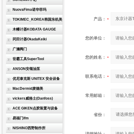
NuovaFima诺华菲玛
产品：
TOKIMEC_KOREA韩国东机美
木幡计器KOBATA GAUGE
您的单位：
冈田计器OkadaKeiki
广濑阀门
您的姓名：
世霸工具SuperTool
ANSON安颂油泵
联系电话：
优尼泰克斯 UNITEX 安全设备
MacDermid麦德美
常用邮箱：
vickers威格士(Danfoss)
ACE GIKEN点胶装置与设备
省份：
易福门ifm
NISHINO西野制作所
详细地址：