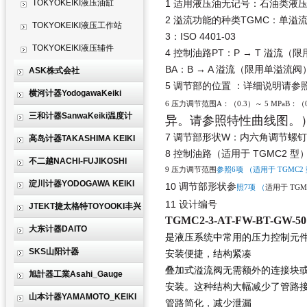
TOKYOKEIKI液压油缸
1 适用液压油无记号：石油类液
2 溢流功能的种类TGMC：单溢流
TOKYOKEIKI液压工作站
3：ISO 4401-03
TOKYOKEIKI液压辅件
4 控制油路PT：P → T 溢流（限
BA：B → A 溢流（限用单溢流阀
ASK株式会社
5 调节部的位置 ：详细说明请参
横河计器YodogawaKeiki
6 压力调节范围A：（0.3）～ 5 MPaB：（0.
三和计器SanwaKeiki温度计
异。请参照特性曲线图。
7 调节部形状W：内六角调节螺
高岛计器TAKASHIMA KEIKI
8 控制油路（适用于 TGMC2 型
不二越NACHI-FUJIKOSHI
9 压力调节范围
参照6项 （适用于 TGMC2
淀川计器YODOGAWA KEIKI
10 调节部形状参
照7项 （
适用于 TGM
11 设计编号
JTEKT捷太格特TOYOOKI丰兴
TGMC2-3-AT-FW-BT-GW-5
大东计器DAITO
是
液压系统中常用的压力控制元
SKS山阳计器
安装便捷，结构紧凑
叠加式溢流阀无需额外的连接块
旭計器工業Asahi_Gauge
安装。这种结构大幅减少了管路
山本计器YAMAMOTO_KEIKI
管路简化，减少泄漏