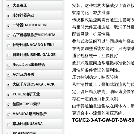
安装。这种结构大幅减少了管路
大金液压
管路简化，减少泄漏
东洋计器兴业
传统板式溢流阀需要通过油管与
一计器DAIICHI KEIKI
与相邻元件直接连通，取消了外
配置灵活，扩展性强
右下精器製作所MIGISHITA
叠加式溢流阀可以与同规格的叠
长野计器NAGANO KEIKI
在需要调整系统功能时，只需增
日新计器NISSHIN GAUGE
通径规格统一，互换性好
叠加式溢流阀通常遵循标准化的通
RegalJoint富豪联合
用性和备件管理的便利性。
ACT压力开关
压力控制稳定，响应较快
从控制性能上，叠加式溢流阀与
大阪千斤顶OSAKA JACK
定、调压精度较高、响应速度快
YUKEN油研工业
存在一定的压力损失限制
德国AFRISO索菲
由于其通油孔道集成在阀体内，
更适合中小流量的液压系统。
MASUDA增田制作所
TGMC2-3-AT-GW-BT-BW-5
草场计器KUSABA
SCHEMIK申记