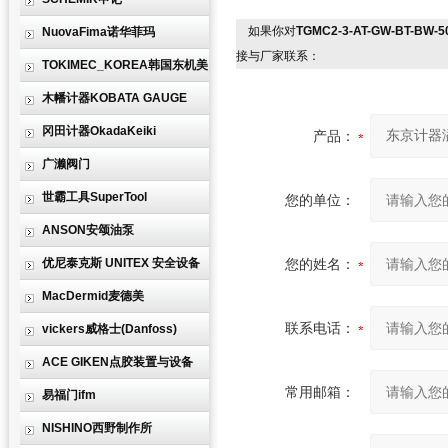
如果你对
TGMC2-3-AT-GW-BT-BW
NuovaFima诺华菲玛
接与厂家联系：
TOKIMEC_KOREA韩国东机美
木幡计器KOBATA GAUGE
冈田计器OkadaKeiki
产品：
广濑阀门
世霸工具SuperTool
您的单位：
ANSON安颂油泵
优尼泰克斯 UNITEX 安全设备
您的姓名：
MacDermid麦德美
联系电话：
vickers威格士(Danfoss)
ACE GIKEN点胶装置与设备
常用邮箱：
易福门ifm
NISHINO西野制作所