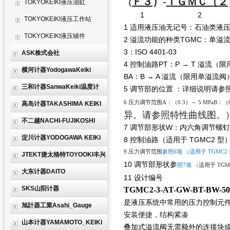
Ｆ３
）-
ＴＧＭＣ（２
（
TOKYOKEIKI液压油缸
1 2 3 4 5
TOKYOKEIKI液压工作站
1 适用液压油无记号：石油类液
TOKYOKEIKI液压辅件
2 溢流功能的种类TGMC：单溢流
3：ISO 4401-03
ASK株式会社
4 控制油路PT：P → T 溢流（限
横河计器YodogawaKeiki
BA：B → A 溢流（限用单溢流阀
三和计器SanwaKeiki温度计
5 调节部的位置 ：详细说明请参
6 压力调节范围A：（0.3）～ 5 MPaB：（0.
高岛计器TAKASHIMA KEIKI
异。请参照特性曲线图。
不二越NACHI-FUJIKOSHI
7 调节部形状W：内六角调节螺
淀川计器YODOGAWA KEIKI
8 控制油路（适用于 TGMC2 型
9 压力调节范围
参照6项 （适用于 TGMC2
JTEKT捷太格特TOYOOKI丰兴
10 调节部形状参
照7项 （
适用于 TGM
大东计器DAITO
11 设计编号
SKS山阳计器
TGMC2-3-AT-GW-BT-BW-50
是
液压系统中常用的压力控制元
旭計器工業Asahi_Gauge
安装便捷，结构紧凑
山本计器YAMAMOTO_KEIKI
叠加式溢流阀无需额外的连接块