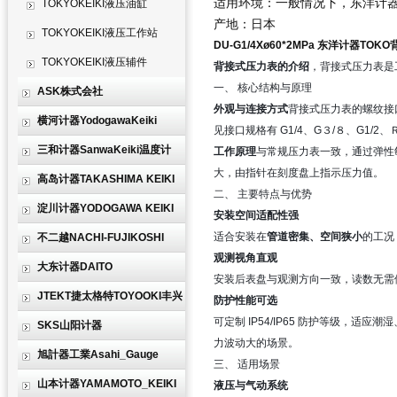
适用环境：一般情况下，东洋计器压
TOKYOKEIKI液压油缸
产地：日本
TOKYOKEIKI液压工作站
DU-G1/4Xø60*2MPa
东洋计器TOKO背接
TOKYOKEIKI液压辅件
背接式压力表的介绍
，背接式压力表是
一、 核心结构与原理
ASK株式会社
外观与连接方式
背接式压力表的螺纹接
横河计器YodogawaKeiki
见接口规格有 G1/4、
G３/８、
G1/2
、
三和计器SanwaKeiki温度计
工作原理
与常规压力表一致，通过弹性
大，由指针在刻度盘上指示压力值。
高岛计器TAKASHIMA KEIKI
二、 主要特点与优势
淀川计器YODOGAWA KEIKI
安装空间适配性强
适合安装在
管道密集、空间狭小
的工况
不二越NACHI-FUJIKOSHI
观测视角直观
大东计器DAITO
安装后表盘与观测方向一致，读数无需
JTEKT捷太格特TOYOOKI丰兴
防护性能可选
可定制 IP54/IP65 防护等级
SKS山阳计器
力波动大的场景。
旭計器工業Asahi_Gauge
三、 适用场景
山本计器YAMAMOTO_KEIKI
液压与气动系统