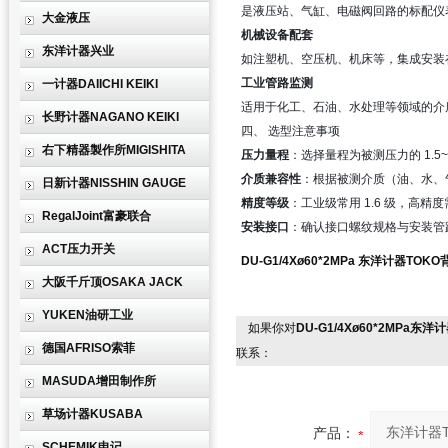
是液压站、气缸、电磁阀回路的标配仪
大金液压
机械设备配套
东洋计器兴业
如注塑机、空压机、机床等，集成安装
工业管路监测
一计器DAIICHI KEIKI
适用于化工、石油、水处理等领域的介
长野计器NAGANO KEIKI
四、 选型注意事项
右下精器製作所MIGISHITA
压力量程
：选择量程为被测压力的 1.
介质兼容性
：根据被测介质（油、水、气
日新计器NISSHIN GAUGE
精度等级
：工业级常用 1.6 级，高精度需
RegalJoint富豪联合
安装接口
：确认接口螺纹规格与安装管
ACT压力开关
DU-G1/4Xø60*2MPa
东洋计器TOKO背接
大阪千斤顶OSAKA JACK
YUKEN油研工业
如果你对
DU-G1/4Xø60*2MPa东洋
德国AFRISO索菲
联系：
MASUDA增田制作所
草场计器KUSABA
产品：
SCHEMIK申记