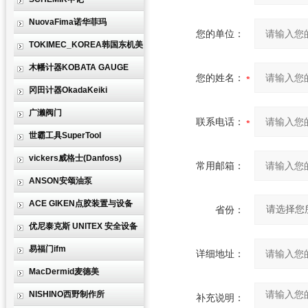
NuovaFima诺华菲玛
您的单位：
TOKIMEC_KOREA韩国东机美
木幡计器KOBATA GAUGE
您的姓名：
冈田计器OkadaKeiki
广濑阀门
联系电话：
世霸工具SuperTool
vickers威格士(Danfoss)
常用邮箱：
ANSON安颂油泵
ACE GIKEN点胶装置与设备
省份：
优尼泰克斯 UNITEX 安全设备
易福门ifm
详细地址：
MacDermid麦德美
NISHINO西野制作所
补充说明：