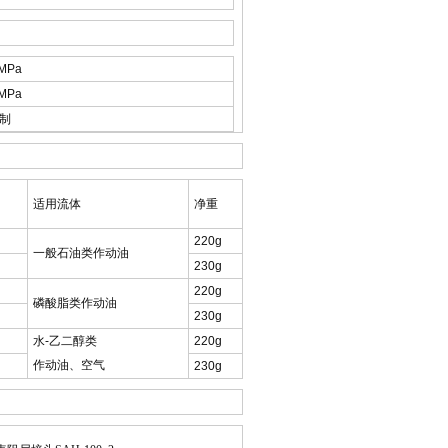
MPa
MPa
S制
适用流体
净重
220g
一般石油类作动油
230g
220g
磷酸脂类作动油
230g
水-乙二醇类
220g
作动油、空气
230g