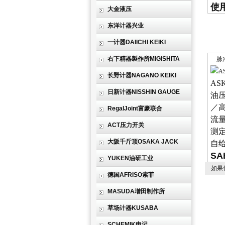
使
大金液压
东洋计器兴业
一计器DAIICHI KEIKI
右下精器製作所MIGISHITA
脉冲
长野计器NAGANO KEIKI
A
日新计器NISSHIN GAUGE
油
／
RegalJoint富豪联合
流
ACT压力开关
测
大阪千斤顶OSAKA JACK
自
SA
YUKEN油研工业
如果
德国AFRISO索菲
MASUDA增田制作所
草场计器KUSABA
SCHEMIK申记