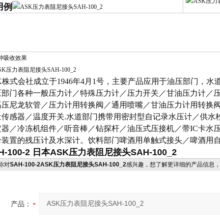
用例
吸收效果
SK株式会社成立于1946年4月1号，主要产品应用于油压部门，
压部门各种一般压力计／特殊压力计／压力开关／甘油压力计／
高压尼龙软管／压力计用转换阀／通用喷嘴／甘油压力计用转换
量传感器／温度开关.水道部门携带用密封型自记录水压计／供水
定器／冷冻机组件／听音棒／钻探杆／油压式压接机／带IC卡水
给装置的残压计及水深计。饮料部门啤酒用单触式接头／啤酒用
H-100-2 日本
ASK压力表阻尼接头SAH-100_2
你对
SAH-100-2ASK压力表阻尼接头SAH-100_2
感兴趣，想了解更详细的产品信息
产品：