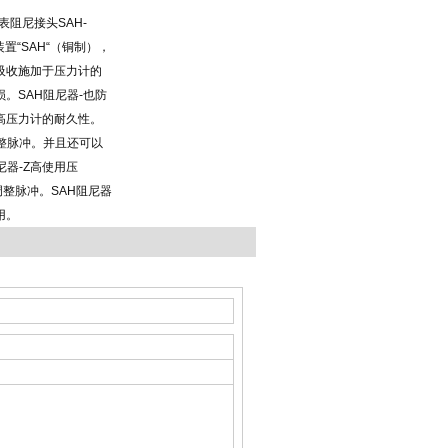
压力表阻尼接头SAH-
装置“SAH“（铜制），
吸收施加于压力计的
。SAH阻尼器-也防
高压力计的耐久性。
整脉冲。并且还可以
尼器-Z高使用压
阀调整脉冲。SAH阻尼器
用。