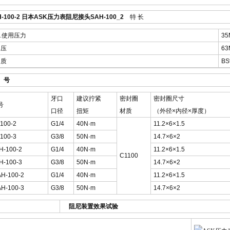
-100-2 日本
ASK压力表阻尼接头SAH-100_2
特 长
x.使用压力
35
 压
63
 质
B
 号
牙口
建议拧紧
密封圈
密封圈尺寸
号
口径
扭矩
材质
（外径×内径×厚度）
100-2
G1/4
40N·m
11.2×6×1.5
100-3
G3/8
50N·m
14.7×6×2
H-100-2
G1/4
40N·m
11.2×6×1.5
C1100
H-100-3
G3/8
50N·m
14.7×6×2
H-100-2
G1/4
40N·m
11.2×6×1.5
H-100-3
G3/8
50N·m
14.7×6×2
阻尼装置效果试验