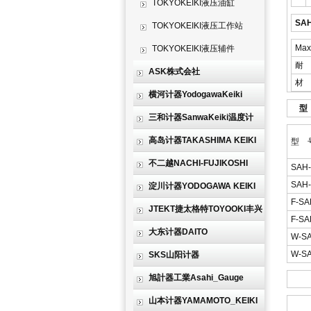
TOKYOKEIKI液压油缸
SAH
TOKYOKEIKI液压工作站
Ma
TOKYOKEIKI液压辅件
耐
ASK株式会社
材
横河计器YodogawaKeiki
型
三和计器SanwaKeiki温度计
高岛计器TAKASHIMA KEIKI
型 
不二越NACHI-FUJIKOSHI
SAH-
SAH-
淀川计器YODOGAWA KEIKI
F-SA
JTEKT捷太格特TOYOOKI丰兴
F-SA
大东计器DAITO
W-SA
W-SA
SKS山阳计器
旭計器工業Asahi_Gauge
山本计器YAMAMOTO_KEIKI