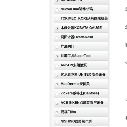
NuovaFima诺华菲玛
TOKIMEC_KOREA韩国东机美
木幡计器KOBATA GAUGE
冈田计器OkadaKeiki
广濑阀门
世霸工具SuperTool
ANSON安颂油泵
优尼泰克斯 UNITEX 安全设备
MacDermid麦德美
vickers威格士(Danfoss)
ACE GIKEN点胶装置与设备
易福门ifm
NISHINO西野制作所