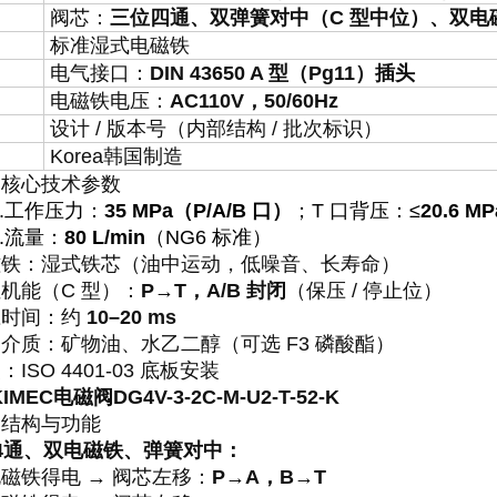
阀芯：
三位四通、双弹簧对中（C 型中位）、双电
标准湿式电磁铁
电气接口：
DIN 43650 A 型（Pg11）插头
电磁铁电压：
AC110V，50/60Hz
设计 / 版本号（内部结构 / 批次标识）
Korea韩国制造
、核心技术参数
x.工作压力：
35 MPa（P/A/B 口）
；T 口背压：≤
20.6 MP
.流
量：
80 L/min
（NG6 标准）
磁铁：湿式铁芯（油中运动，低噪音、长寿命）
机能（C 型）：
P→T，A/B 封闭
（保压 / 停止位）
应时间：约
10–20 ms
介质：矿物油、水乙二醇（可选 F3 磷酸酯）
：ISO 4401-03 底板安装
IMEC电磁阀DG4V-3-2C-M-U2-T-52-K
、结构与功能
4通、双电磁铁、弹簧对中
：
磁铁得电 → 阀芯左移：
P→A，B→T