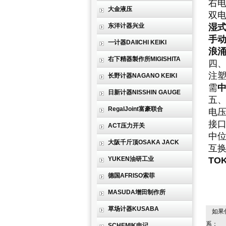
右电
大金液压
双电
东洋计器兴业
湿
手
一计器DAIICHI KEIKI
浪涌
右下精器製作所MIGISHITA
四
注
长野计器NAGANO KEIKI
需
日新计器NISSHIN GAUGE
五
RegalJoint富豪联合
电压
接口
ACT压力开关
中位
大阪千斤顶OSAKA JACK
互
YUKEN油研工业
TOK
德国AFRISO索菲
MASUDA增田制作所
草场计器KUSABA
如果
系：
SCHEMIK申记