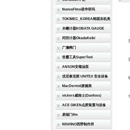
NuovaFima诺华菲玛
TOKIMEC_KOREA韩国东机美
木幡计器KOBATA GAUGE
冈田计器OkadaKeiki
广濑阀门
世霸工具SuperTool
ANSON安颂油泵
优尼泰克斯 UNITEX 安全设备
MacDermid麦德美
vickers威格士(Danfoss)
ACE GIKEN点胶装置与设备
易福门ifm
NISHINO西野制作所