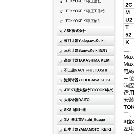
TOKYOKEIKI液压油缸
2C
TOKYOKEIKI液压工作站
M
U2
TOKYOKEIKI液压辅件
T
ASK株式会社
52
横河计器YodogawaKeiki
K
二
三和计器SanwaKeiki温度计
Ma
高岛计器TAKASHIMA KEIKI
Max
不二越NACHI-FUJIKOSHI
电
中位
淀川计器YODOGAWA KEIKI
响
JTEKT捷太格特TOYOOKI丰兴
适用
安装
大东计器DAITO
TOK
SKS山阳计器
三
旭計器工業Asahi_Gauge
3位
左电
山本计器YAMAMOTO_KEIKI