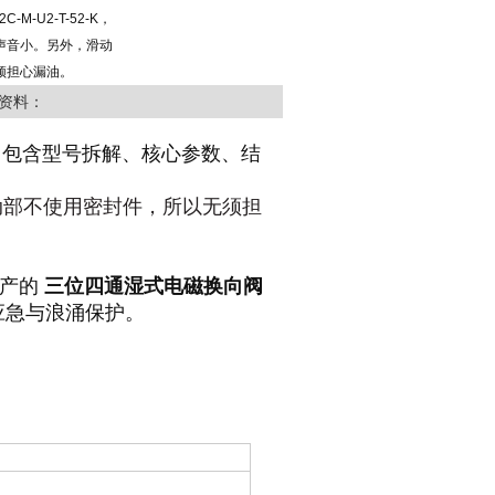
C-M-U2-T-52-K，
声音小。另外，滑动
须担心漏油。
资料：
，包含型号拆解、核心参数、结
动部不使用密封件，所以无须担
产的
三位四通湿式电磁换向阀
动应急与浪涌保护。