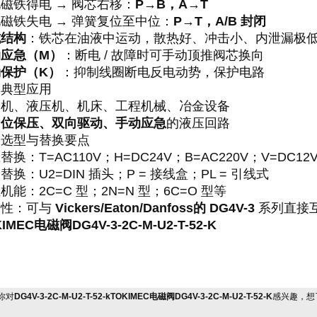
磁铁得电 → 阀芯右移：
P→B，A→T
磁铁失电 → 弹簧复位至中位：
P→T，A/B 封闭
式结构
：铁芯在油液中运动，散热好、冲击小、内泄漏极
动应急（M）
：断电 / 故障时可手动顶推阀芯换向
保护（K）
：抑制线圈断电反电动势，保护电路
、典型应用
塑机、液压机、机床、工程机械、冶金设备
中位保压、双向驱动、手动应急
的液压回路
、选型与替换要点
替换：T=AC110V；H=DC24V；B=AC220V；V=DC12
替换：U2=DIN 插头；P = 接线盒；PL = 引线式
机能：2C=C 型；2N=N 型；6C=O 型等
换性：可与
Vickers/Eaton/Danfoss
的
DG4V-3
系列直接
IMEC电磁阀DG4V-3-2C-M-U2-T-52-K
你对
DG4V-3-2C-M-U2-T-52-kTOKIMEC电磁阀DG4V-3-2C-M-U2-T-52-K
感兴趣，想