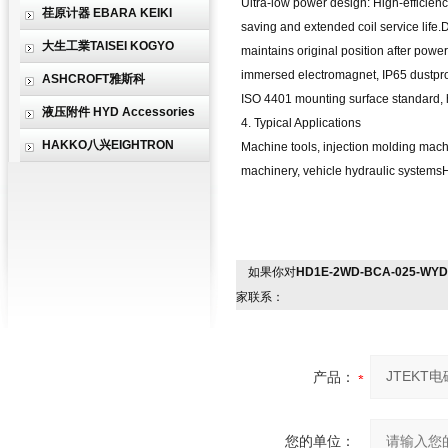
Ultra-low power design: High-efficien
荏原计器 EBARA KEIKI
saving and extended coil service life.
大生工業TAISEI KOGYO
maintains original position after power 
immersed electromagnet, IP65 dustproof
ASHCROFT雅斯科
ISO 4401 mounting surface standard, h
液压附件 HYD Accessories
4. Typical Applications
HAKKO八兴EIGHTRON
Machine tools, injection molding mach
machinery, vehicle hydraulic systemsHy
如果你对
HD1E-2WD-BCA-025-WY
家联系：
产品：
您的单位：