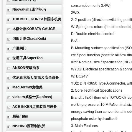
consumption: only 3.4W)
NuovaFima诺华菲玛
2WD:
TOKIMEC_KOREA韩国东机美
2: 2-position (direction switching posit
W: Springless return (double solenoid
木幡计器KOBATA GAUGE
D: Double electrical control
冈田计器OkadaKeiki
BcA:
B: Mounting surface specification (IS
广濑阀门
cA: Spool function (specific oil flow dir
世霸工具SuperTool
025: Nominal size / specification, 
ANSON安颂油泵
WYD2: Electrical specification & conn
W: DC24V
优尼泰克斯 UNITEX 安全设备
YD2: DIN 43650 Type A connector, with
MacDermid麦德美
2. Core Technical Specifications
vickers威格士(Danfoss)
Brand: JTEKT (formerly TOYOOKI)Type: 
working pressure: 10 MPaNominal siz
ACE GIKEN点胶装置与设备
energy-saving than conventional mode
易福门ifm
phosphate ester hydraulic oil
3. Main Features
NISHINO西野制作所