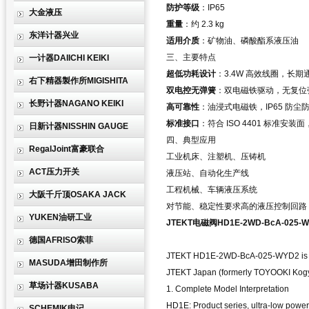
防护等级
：IP65
大金液压
重量
：约 2.3 kg
东洋计器兴业
适用介质
：矿物油、磷酸酯系液压油
三、主要特点
一计器DAIICHI KEIKI
超低功耗设计
：3.4W 高效线圈，长
右下精器製作所MIGISHITA
双电控无弹簧
：双电磁铁驱动，无复位
长野计器NAGANO KEIKI
高可靠性
：油浸式电磁铁，IP65 防
标准接口
：符合 ISO 4401 标准安
日新计器NISSHIN GAUGE
四、典型应用
RegalJoint富豪联合
工业机床、注塑机、压铸机
ACT压力开关
液压站、自动化生产线
工程机械、车辆液压系统
大阪千斤顶OSAKA JACK
对节能、稳定性要求高的液压控制回路
YUKEN油研工业
JTEKT电磁阀HD1E-2WD-BcA-025-
德国AFRISO索菲
JTEKT HD1E-2WD-BcA-025-WYD2 is
MASUDA增田制作所
JTEKT Japan (formerly TOYOOKI Kogyo).
草场计器KUSABA
1. Complete Model Interpretation
HD1E: Product series, ultra-low power
SCHEMIK申记