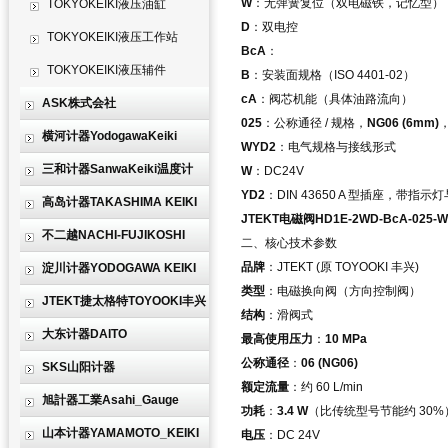
W
：无弹簧复位（双电磁铁，记忆型）
TOKYOKEIKI液压油缸
D
：双电控
TOKYOKEIKI液压工作站
BcA
：
TOKYOKEIKI液压辅件
B
：安装面规格（ISO 4401-02）
cA
：阀芯机能（具体油路流向）
ASK株式会社
025
：公称通径 / 规格，
NG06 (6mm)
横河计器YodogawaKeiki
WYD2
：电气规格与接线形式
三和计器SanwaKeiki温度计
W
：DC24V
YD2
：DIN 43650 A 型插座，带指
高岛计器TAKASHIMA KEIKI
JTEKT电磁阀HD1E-2WD-BcA-025-
不二越NACHI-FUJIKOSHI
二、核心技术参数
品牌
：JTEKT (原 TOYOOKI 丰兴)
淀川计器YODOGAWA KEIKI
类型
：电磁换向阀（方向控制阀）
JTEKT捷太格特TOYOOKI丰兴
结构
：滑阀式
大东计器DAITO
最高使用压力
：
10 MPa
公称通径
：
06 (NG06)
SKS山阳计器
额定流量
：约 60 L/min
旭計器工業Asahi_Gauge
功耗
：
3.4 W
（比传统型号节能约 30%
山本计器YAMAMOTO_KEIKI
电压
：DC 24V