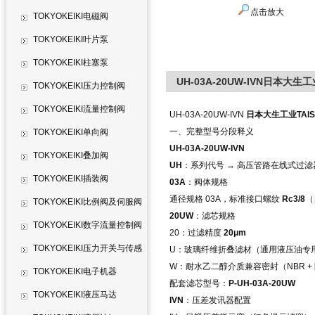
点击放大
TOKYOKEIKI电磁阀
TOKYOKEIKI叶片泵
TOKYOKEIKI柱塞泵
UH-03A-20UW-IVN日本大生工
TOKYOKEIKI压力控制阀
TOKYOKEIKI流量控制阀
UH-03A-20UW-IVN
日本大生工业TAIS
一、完整型号分段释义
TOKYOKEIKI单向阀
UH-03A-20UW-IVN
TOKYOKEIKI叠加阀
UH
：系列代号 → 高压管路在线式过
TOKYOKEIKI插装阀
03A
：阀体规格
通径规格 03A，标准接口螺纹
Rc3/8
（
TOKYOKEIKI比例阀及伺服阀
20UW
：滤芯规格
TOKYOKEIKI数字流量控制阀
20：过滤精度
20μm
TOKYOKEIKI压力开关与传感
U：玻璃纤维折叠滤材（通用液压油专
W：耐水乙二醇介质兼容密封（NBR +
器
TOKYOKEIKI电子机器
配套滤芯型号：
P-UH-03A-20UW
TOKYOKEIKI液压马达
IVN
：压差发讯器配置