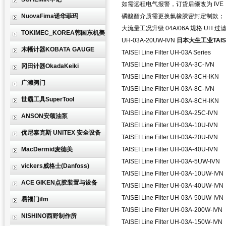
如需远程电气报警，订货后缀改为 IVE
NuovaFima诺华菲玛
磷酸酯介质需更换氟橡胶密封定制款；
大流量工况升级 04A/06A 规格 UH 过
TOKIMEC_KOREA韩国东机美
UH-03A-20UW-IVN
日本大生工业TAIS
木幡计器KOBATA GAUGE
TAISEI Line Filter UH-03A Series
TAISEI Line Filter UH-03A-3C-IVN
冈田计器OkadaKeiki
TAISEI Line Filter UH-03A-3CH-IKN
广濑阀门
TAISEI Line Filter UH-03A-8C-IVN
世霸工具SuperTool
TAISEI Line Filter UH-03A-8CH-IKN
TAISEI Line Filter UH-03A-25C-IVN
ANSON安颂油泵
TAISEI Line Filter UH-03A-10U-IVN
优尼泰克斯 UNITEX 安全设备
TAISEI Line Filter UH-03A-20U-IVN
MacDermid麦德美
TAISEI Line Filter UH-03A-40U-IVN
TAISEI Line Filter UH-03A-5UW-IVN
vickers威格士(Danfoss)
TAISEI Line Filter UH-03A-10UW-IVN
ACE GIKEN点胶装置与设备
TAISEI Line Filter UH-03A-40UW-IVN
TAISEI Line Filter UH-03A-50UW-IVN
易福门ifm
TAISEI Line Filter UH-03A-200W-IVN
NISHINO西野制作所
TAISEI Line Filter UH-03A-150W-IVN