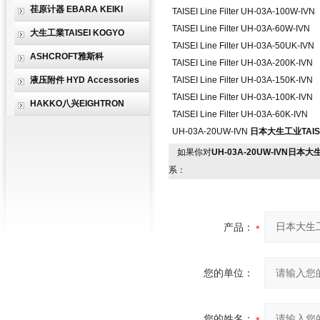
荏原计器 EBARA KEIKI
TAISEI Line Filter UH-03A-100W-IVN
TAISEI Line Filter UH-03A-60W-IVN
大生工業TAISEI KOGYO
TAISEI Line Filter UH-03A-50UK-IVN
ASHCROFT雅斯科
TAISEI Line Filter UH-03A-200K-IVN
液压附件 HYD Accessories
TAISEI Line Filter UH-03A-150K-IVN
TAISEI Line Filter UH-03A-100K-IVN
HAKKO八兴EIGHTRON
TAISEI Line Filter UH-03A-60K-IVN
UH-03A-20UW-IVN
日本大生工业TAIS
如果你对
UH-03A-20UW-IVN日本大
系：
产品：
您的单位：
您的姓名：