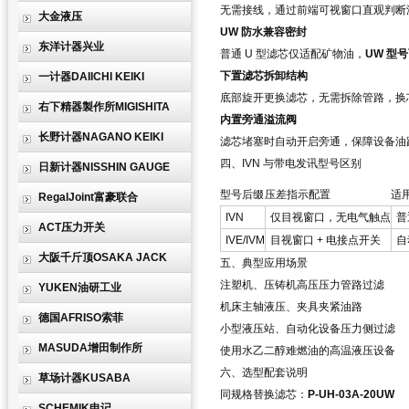
无需接线，通过前端可视窗口直观判断
大金液压
UW 防水兼容密封
东洋计器兴业
普通 U 型滤芯仅适配矿物油，
UW 型
下置滤芯拆卸结构
一计器DAIICHI KEIKI
底部旋开更换滤芯，无需拆除管路，换
右下精器製作所MIGISHITA
内置旁通溢流阀
长野计器NAGANO KEIKI
滤芯堵塞时自动开启旁通，保障设备油
四、IVN 与带电发讯型号区别
日新计器NISSHIN GAUGE
型号后缀
压差指示配置
适
RegalJoint富豪联合
IVN
仅目视窗口，无电气触点
普
ACT压力开关
IVE/IVM
目视窗口 + 电接点开关
自
大阪千斤顶OSAKA JACK
五、典型应用场景
注塑机、压铸机高压压力管路过滤
YUKEN油研工业
机床主轴液压、夹具夹紧油路
德国AFRISO索菲
小型液压站、自动化设备压力侧过滤
MASUDA增田制作所
使用水乙二醇难燃油的高温液压设备
六、选型配套说明
草场计器KUSABA
同规格替换滤芯：
P-UH-03A-20UW
SCHEMIK申记