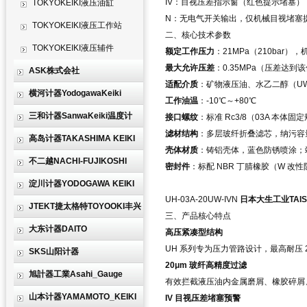
IV：目视压差指示窗（红色提示堵塞）
TOKYOKEIKI液压油缸
N：无电气开关输出，仅机械目视堵塞提示
TOKYOKEIKI液压工作站
二、核心技术参数
TOKYOKEIKI液压辅件
额定工作压力
：21MPa（210bar
最大允许压差
：0.35MPa（压差达到
ASK株式会社
适配介质
：矿物液压油、水乙二醇（U
横河计器YodogawaKeiki
工作油温
：-10℃～+80℃
三和计器SanwaKeiki温度计
接口螺纹
：标准 Rc3/8（03A 本体固
滤材结构
：多层玻纤折叠滤芯，纳污容
高岛计器TAKASHIMA KEIKI
壳体材质
：铸铝壳体，蓝色防锈喷涂；
不二越NACHI-FUJIKOSHI
密封件
：标配 NBR 丁腈橡胶（W 改
淀川计器YODOGAWA KEIKI
UH-03A-20UW-IVN
日本大生工业TAIS
JTEKT捷太格特TOYOOKI丰兴
三、产品核心特点
大东计器DAITO
高压紧凑型结构
UH 系列专为压力管路设计，最高耐压
SKS山阳计器
20μm 玻纤高精度过滤
旭計器工業Asahi_Gauge
有效拦截液压油内金属磨屑、橡胶碎屑
山本计器YAMAMOTO_KEIKI
IV 目视压差堵塞预警