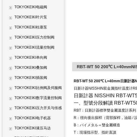
TOKYOKEIKI电磁阀
TOKYOKEIKI叶片泵
TOKYOKEIKI柱塞泵
TOKYOKEIKI压力控制阀
TOKYOKEIKI流量控制阀
TOKYOKEIKI单向阀
RBT-WT 50 200℃ L=40mmN
TOKYOKEIKI叠加阀
TOKYOKEIKI插装阀
RBT-WT 50 200℃ L=40mm日新計器
TOKYOKEIKI比例阀及伺服阀
日新计器NISSHIN双金属指针温度计RBT
日新計器 NISSHIN RBT
TOKYOKEIKI数字流量控制阀
一、型號分段解讀 RBT-WT5
TOKYOKEIKI压力开关与传感
RBT
：日新計器標準雙金屬溫度計系列
R：徑向後出探桿（背部探桿，油箱 / 
器
TOKYOKEIKI电子机器
B：バイメタル＝雙金屬構造
TOKYOKEIKI液压马达
T：現場指示型、指針直讀