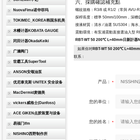
六、採購確認補充點
螺紋規格：R3/8 或 R1/2（常與 AVU
NuovaFima诺华菲玛
探桿長度：標準 50mm/100mm，深
TOKIMEC_KOREA韩国东机美
接液材質：清水 / 油選 SUS304；海
木幡计器KOBATA GAUGE
震動環境：有泵浦震動直接選油入型 RB
RBT-WT 50 200℃ L=40mm日新計器
冈田计器OkadaKeiki
如果你对
RBT-WT 50 200℃ L=40m
广濑阀门
联系：
世霸工具SuperTool
ANSON安颂油泵
产品：
优尼泰克斯 UNITEX 安全设备
MacDermid麦德美
您的单位：
vickers威格士(Danfoss)
ACE GIKEN点胶装置与设备
您的姓名：
易福门ifm
NISHINO西野制作所