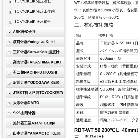
TOKYOKEIKI液压油缸
WT
：標準通用殼體型（乾式基礎款，震動
50
：表盤外徑 φ50mm 小型表，省安
TOKYOKEIKI液压工作站
200℃
：測溫量程 0～200℃
TOKYOKEIKI液压辅件
二、核心技術規格
ASK株式会社
項目
標準仕様
横河计器YodogawaKeiki
品牌
日新計器 NISSHIN（
型式
バイメタル式指示温度
三和计器SanwaKeiki温度计
表盤尺寸
φ50mm 小型
高岛计器TAKASHIMA KEIKI
安裝方式
R 型＝徑向（背面垂直
不二越NACHI-FUJIKOSHI
標準量程
0～200℃（其他量程可訂
精度等級
±2.5% F.S. 工業標準
淀川计器YODOGAWA KEIKI
標準接液材質
SUS304；腐蝕流體可選
JTEKT捷太格特TOYOOKI丰兴
標準螺紋
R1/2、R3/8（日
大东计器DAITO
表殼
鋼板烤漆、IP54 防塵
表鏡
壓克力耐衝擊鏡面
SKS山阳计器
適用溫度
環境：-20～60℃；介質
旭計器工業Asahi_Gauge
RBT-WT 50 200℃ L=40
山本计器YAMAMOTO_KEIKI
三、產品特點