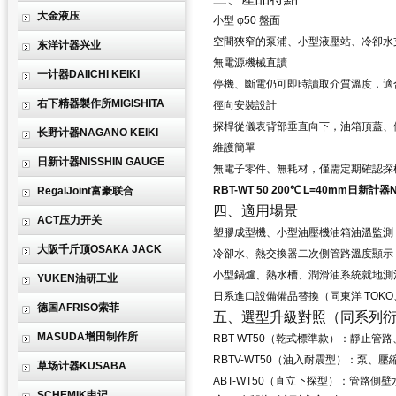
大金液压
小型 φ50 盤面
空間狹窄的泵浦、小型液壓站、冷卻水支管
东洋计器兴业
無電源機械直讀
一计器DAIICHI KEIKI
停機、斷電仍可即時讀取介質溫度，適
右下精器製作所MIGISHITA
徑向安裝設計
探桿從儀表背部垂直向下，油箱頂蓋、
长野计器NAGANO KEIKI
維護簡單
日新计器NISSHIN GAUGE
無電子零件、無耗材，僅需定期確認探
RBT-WT 50 200℃ L=40mm日新計器
RegalJoint富豪联合
四、適用場景
ACT压力开关
塑膠成型機、小型油壓機油箱油溫監測
大阪千斤顶OSAKA JACK
冷卻水、熱交換器二次側管路溫度顯示
小型鍋爐、熱水槽、潤滑油系統就地測
YUKEN油研工业
日系進口設備備品替換（同東洋 TOK
德国AFRISO索菲
五、選型升級對照（同系列
MASUDA增田制作所
RBT-WT50（乾式標準款）：靜止管
RBTV-WT50（油入耐震型）：泵
草场计器KUSABA
ABT-WT50（直立下探型）：管路側壁
SCHEMIK申记