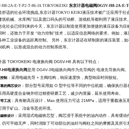
-H8-2A-E-T-P2-T-86-JA TOKYOKEIKI
东京计器电磁阀DG5V-H8-2A-E-T-P
造舒适的社会环境挑战,东京计器TOKYO KEIKI液压技术被广泛应用
建筑机械、水库闸门以及渡口码头的可动桥、游戏机等都利用了液压技术
息化社会已经到来的今天，东京计器以制造使用更加便捷的液压设备为目
同时，还致力于开发 “动力控制"技术，以适应信息网络的要求。例如，
各种工业设备的远距离控制。 另外，东京计器还在研制新的液压装置，
制机构，以形成混合的动力控制系统等。
器 TOKYOKEIKI 电液换向阀 DG5V-H8 具有以下特点：
V-H8电液换向阀
是用 DG4V-3电磁换向阀作为先导阀的 电液先导换向阀。
：采用电磁先导 + 主阀结构，响应速度快，典型响应时间较短。
度控制
：部分型号采用如 O 型中位等不同的中位机能，确保执行
可靠的阀芯设计
采用高硬度合金钢并经过精密研磨工艺，减少内泄漏，延长使用寿命。
：具有耐高压设计，Max.使用压力可达 21MPa，适用于重载液压
严苛工况
可用于矿山、冶金等恶劣环境。
：采用湿式电磁铁芯型，阀芯浸于系统中的油内动作，具有缓动
电磁铁设计
，仍可平稳无声，同时消除了可动部位的油封与阀柱之间的摩擦及其所引