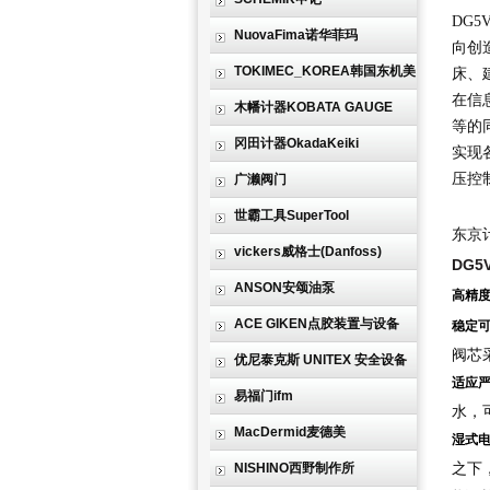
DG5V
NuovaFima诺华菲玛
向创
TOKIMEC_KOREA韩国东机美
床、
在信
木幡计器KOBATA GAUGE
等的
冈田计器OkadaKeiki
实现
压控
广濑阀门
世霸工具SuperTool
东京计
vickers威格士(Danfoss)
DG5
ANSON安颂油泵
高精
ACE GIKEN点胶装置与设备
稳定
阀芯
优尼泰克斯 UNITEX 安全设备
适应
易福门ifm
水，
MacDermid麦德美
湿式
之下
NISHINO西野制作所