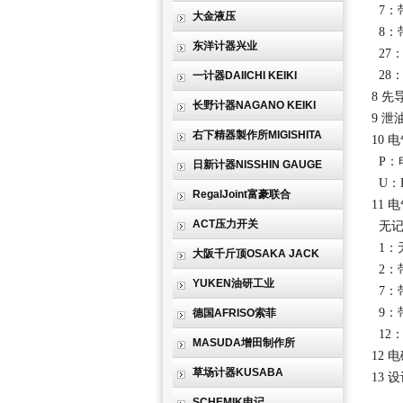
7：
大金液压
8：
东洋计器兴业
27
28
一计器DAIICHI KEIKI
8 
长野计器NAGANO KEIKI
9 
右下精器製作所MIGISHITA
10 
P：
日新计器NISSHIN GAUGE
U：D
RegalJoint富豪联合
11 
ACT压力开关
无记
1：
大阪千斤顶OSAKA JACK
2：
YUKEN油研工业
7：
9：
德国AFRISO索菲
12
MASUDA增田制作所
12 
草场计器KUSABA
13 
SCHEMIK申记