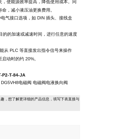
失，使能源效率提高，降低使用成本。同
寿命，减小液压油更换费用。
种电气接口选项，如 DIN 插头、接线盒
目的的加速或减速时间，进行任意的速度
从 PLC 等直接发出指令信号来操作
启动时的约 20%。
P2-T-84-JA
阀 DG5VH8电磁阀 电磁阀电液换向阀
兴趣，想了解更详细的产品信息，填写下表直接与