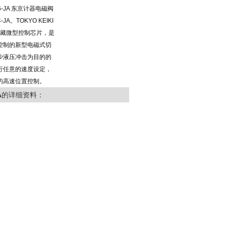
T-86-JA 东京计器电磁阀
84-JA。TOKYO KEIKI
—内藏微型控制芯片，是
控制的新型电磁式切
少液压冲击为目的的
行任意的速度设定，
的高速位置控制。
A
的详细资料：