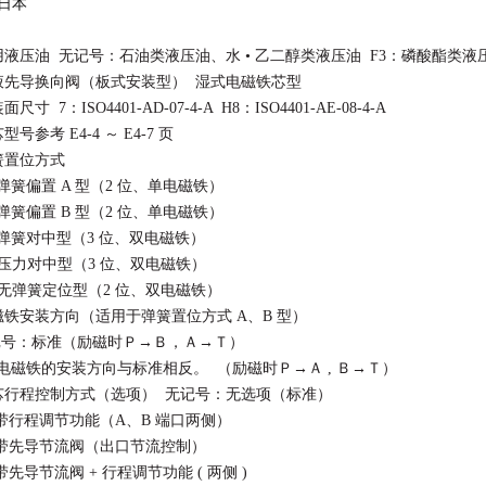
:日本
适用液压油 无记号：石油类液压油、水 • 乙二醇类液压油 F3：磷酸酯类液
电液先导换向阀（板式安装型） 湿式电磁铁芯型
面尺寸 7：ISO4401-AD-07-4-A H8：ISO4401-AE-08-4-A
芯型号参考 E4-4 ～ E4-7 页
弹簧置位方式
弹簧偏置 A 型（2 位、单电磁铁）
弹簧偏置 B 型（2 位、单电磁铁）
弹簧对中型（3 位、双电磁铁）
压力对中型（3 位、双电磁铁）
无弹簧定位型（2 位、双电磁铁）
电磁铁安装方向（适用于弹簧置位方式 A、B 型）
号：标准（励磁时Ｐ→Ｂ，Ａ→Ｔ）
电磁铁的安装方向与标准相反。 （励磁时Ｐ→Ａ , Ｂ→Ｔ）
阀芯行程控制方式（选项） 无记号：无选项（标准）
带行程调节功能（A、B 端口两侧）
带先导节流阀（出口节流控制）
先导节流阀 + 行程调节功能 ( 两侧 )