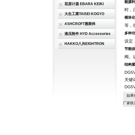
能源
荏原计器 EBARA KEIKI
时，
大生工業TAISEI KOGYO
模块
ASHCROFT雅斯科
等，
多种
液压附件 HYD Accessories
设定
HAKKO八兴EIGHTRON
节能
阀。
结构
DG5V
关键词
DG5
如果
厂家联