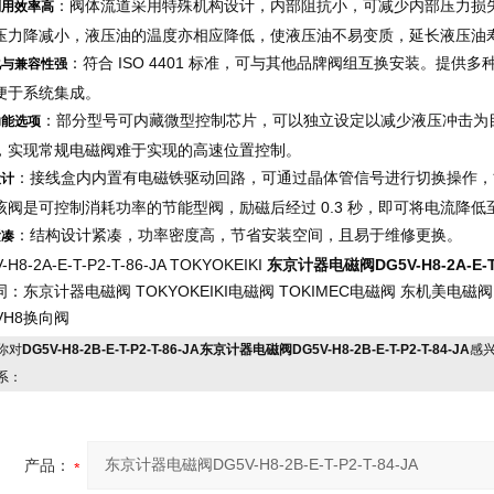
：阀体流道采用特殊机构设计，内部阻抗小，可减少内部压力损
利用效率高
压力降减小，液压油的温度亦相应降低，使液压油不易变质，延长液压油
：符合 ISO 4401 标准，可与其他品牌阀组互换安装。提供多
化与兼容性强
便于系统集成。
：部分型号可内藏微型控制芯片，可以独立设定以减少液压冲击为
功能选项
，实现常规电磁阀难于实现的高速位置控制。
：接线盒内内置有电磁铁驱动回路，可通过晶体管信号进行切换操作，能
设计
该阀是可控制消耗功率的节能型阀，励磁后经过 0.3 秒，即可将电流降低至
：结构设计紧凑，功率密度高，节省安装空间，且易于维修更换。
紧凑
-H8-2A-E-T-P2-T-86-JA TOKYOKEIKI
东京计器电磁阀DG5V-H8-2A-E-T-
：东京计器电磁阀 TOKYOKEIKI电磁阀 TOKIMEC电磁阀 东机美电磁
VH8换向阀
你对
DG5V-H8-2B-E-T-P2-T-86-JA东京计器电磁阀DG5V-H8-2B-E-T-P2-T-84-JA
感
系：
产品：