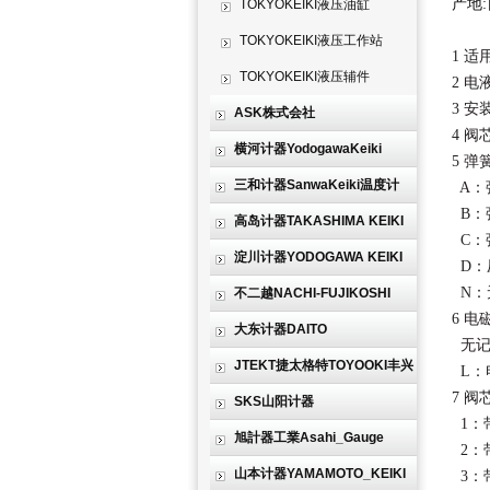
产地
TOKYOKEIKI液压油缸
TOKYOKEIKI液压工作站
1 
TOKYOKEIKI液压辅件
2 
3 安装
ASK株式会社
4 阀
横河计器YodogawaKeiki
5 
三和计器SanwaKeiki温度计
A：
B：
高岛计器TAKASHIMA KEIKI
C：
淀川计器YODOGAWA KEIKI
D：
N：
不二越NACHI-FUJIKOSHI
6 
大东计器DAITO
无记
JTEKT捷太格特TOYOOKI丰兴
L：
7 
SKS山阳计器
1：
旭計器工業Asahi_Gauge
2：
山本计器YAMAMOTO_KEIKI
3：带